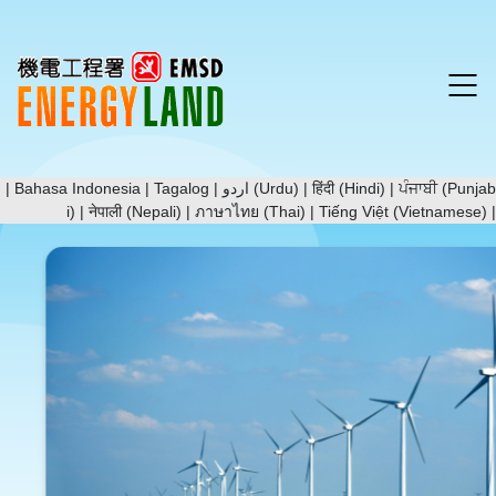
|
Bahasa Indonesia
|
Tagalog
|
اردو (Urdu)
|
हिंदी (Hindi)
|
ਪੰਜਾਬੀ (Punjab
i)
|
नेपाली (Nepali)
|
ภาษาไทย (Thai)
|
Tiếng Việt (Vietnamese)
|