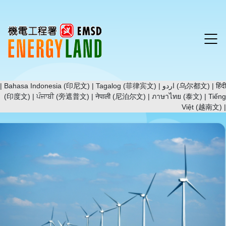
|
Bahasa Indonesia (印尼文)
|
Tagalog (菲律宾文)
|
اردو (乌尔都文)
|
हिंदी
(印度文)
|
ਪੰਜਾਬੀ (旁遮普文)
|
नेपाली (尼泊尔文)
|
ภาษาไทย (泰文)
|
Tiếng
Việt (越南文)
|