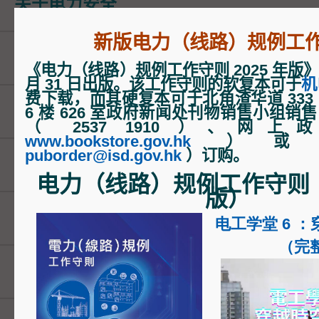
关于电力安全
条例》的人士提出起诉。如发现电气
有潜在危险时，我们会与产品供应商
新版电力（线路）规例工
新版实务守则
事宜。
《电力（线路）规例工作守则 2025 年版》已于
月 31 日出版。该工作守则的软复本可于
机
监察电力公司的运作，以确保本港的
费下载，而其硬复本
可于
北角渣华道 33
固定电力装置定期测试
6 楼 626 室
政府新闻处刊物销售小组销售
可靠。我们并负责保存及整理认可为
（ 2537 1910 ）
、
网上
www.bookstore.gov.hk
）
所在合资格人士的登记名册，藉以保
puborder@isd.gov.hk
）
订购。
刊物
透过举办连串宣传活动，包括电视、
电力（线路）规例工作守则（ 
版）
传、张贴海报、举办讲座、研讨会及
登记名册
及寄发安全指引、单张、通讯、教育
电工学堂 6 
（完
体互动游戏等，以推广电气安全及《
申请办法
规定。
代表中国香港参与亚太经济合作组织( A