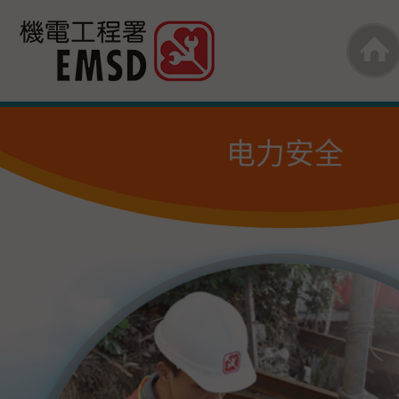
跳
至
内
容
电力安全
的
开
始