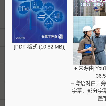
法定／谘询团体
Pacific Economic Cooperation
备符合规格评估「相互认可安排」 ( Mu
Recognition Arrangement ) 。
回收／禁止售卖的电气产品
支援核事故应变计划及就电磁场有关
电力资讯
术意见。
[PDF 格式 (10.82 MB)]
为电业界提供的资讯
♦ 来源由 You
注册电业工程人员持续进修计划
36:
– 粤语对白／旁
电视宣传片
字幕、部分字
盖