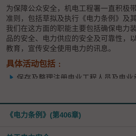
为保障公众安全，机电工程署一直积极
准则，包括草拟及执行《电力条例》及
我们在这方面的职能主要包括确保电力
品的安全、电力供应的安全及可靠性，
教育，宣传安全使用电力的讯息。
具体活动包括﹕
保存及整理注册电业工程人员及电业
册，以及监管他们在安全准则上的表
采取纪律处分行动。
为确保电气安全，巡查楼宇的电力装
《电力条例》(第406章)
销售点、测试电气产品、以及调查与
的投诉和意外等。如有需要，我们会