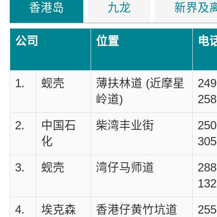
香港岛
九龙
新界及
公司
位置
电
1.
蚬壳
薄扶林道 (近摩星
249
岭道)
258
2.
中国石
柴湾丰业街
250
化
305
3.
蚬壳
湾仔马师道
288
132
4.
埃克森
香港仔黄竹坑道
255