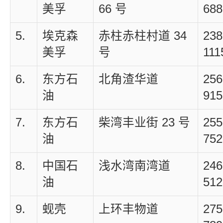
美孚
66 号
688
5.
埃克森
赤柱赤柱村道 34
238
美孚
号
111
6.
东方石
北角渣华道
256
油
915
7.
东方石
柴湾丰业街 23 号
255
油
752
8.
中国石
浅水湾南湾道
246
油
512
9.
蚬壳
上环丰物道
275