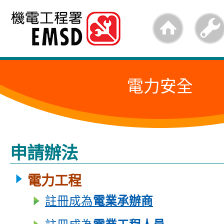
跳
至
內
容
電力安全
的
開
始
申請辦法
電力工程
註冊成為
電業承辦商