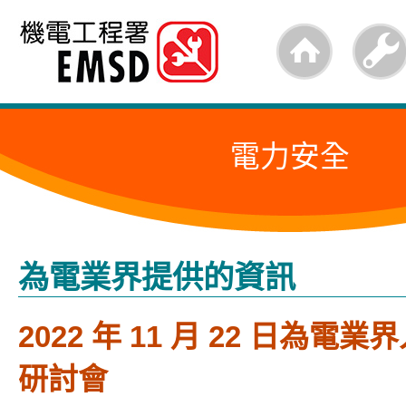
跳
至
內
容
電力安全
的
開
始
為電業界提供的資訊
2022 年 11 月 22 日為電
研討會