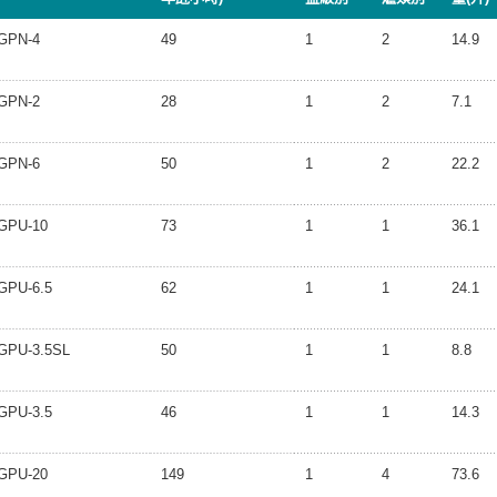
GPN-4
49
1
2
14.9
GPN-2
28
1
2
7.1
GPN-6
50
1
2
22.2
GPU-10
73
1
1
36.1
GPU-6.5
62
1
1
24.1
GPU-3.5SL
50
1
1
8.8
GPU-3.5
46
1
1
14.3
GPU-20
149
1
4
73.6