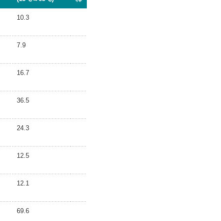
10.3
7.9
16.7
36.5
24.3
12.5
12.1
69.6