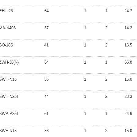
EHU-25
64
1
1
24.7
MA-N403
37
1
2
14.2
BO-18S
41
1
2
16.5
ZWH-38(N)
64
1
1
36.8
SWH-N15
36
1
2
15.0
SWH-N25T
44
1
2
23.3
SWP-P25T
61
1
1
24.6
SWH-N15
36
1
2
15.0