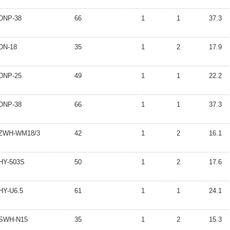
DNP-38
66
1
1
37.3
DN-18
35
1
2
17.9
DNP-25
49
1
1
22.2
DNP-38
66
1
1
37.3
ZWH-WM18/3
42
1
2
16.1
HY-503S
50
1
2
17.6
HY-U6.5
61
1
1
24.1
SWH-N15
35
1
2
15.3