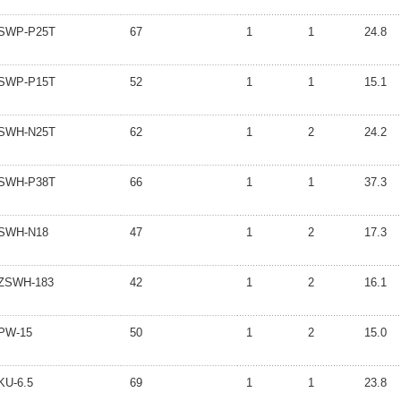
SWP-P25T
67
1
1
24.8
SWP-P15T
52
1
1
15.1
SWH-N25T
62
1
2
24.2
SWH-P38T
66
1
1
37.3
SWH-N18
47
1
2
17.3
ZSWH-183
42
1
2
16.1
PW-15
50
1
2
15.0
KU-6.5
69
1
1
23.8