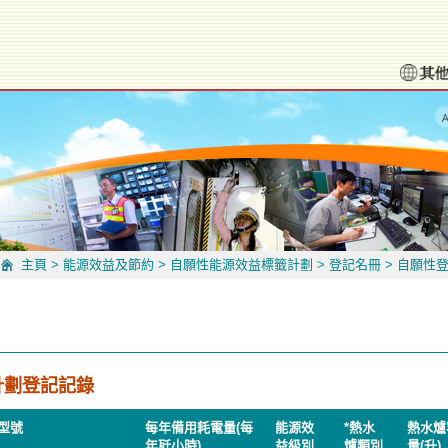
主頁
>
能源效益及節約
>
自願性能源效益標籤計劃
>
登記名冊
>
自願性登
計劃登記記錄
型號
每年備用耗電量(每
能源效
*熱水
熱水爐
年瓩小時)
益級別
爐類別
量(升)