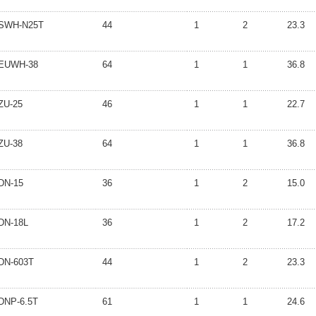
SWH-N25T
44
1
2
23.3
EUWH-38
64
1
1
36.8
ZU-25
46
1
1
22.7
ZU-38
64
1
1
36.8
DN-15
36
1
2
15.0
DN-18L
36
1
2
17.2
DN-603T
44
1
2
23.3
DNP-6.5T
61
1
1
24.6