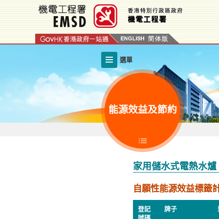
跳
至
內
容
的
選單
開
始
能源效益及節約
家用儲水式電熱水爐
自願性能源效益標籤
登記
牌子
號碼