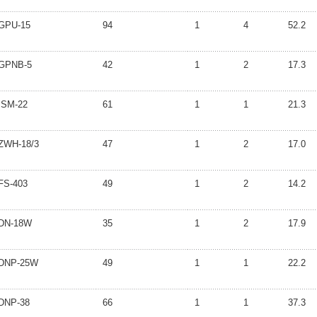
GPU-15
94
1
4
52.2
GPNB-5
42
1
2
17.3
ISM-22
61
1
1
21.3
ZWH-18/3
47
1
2
17.0
FS-403
49
1
2
14.2
DN-18W
35
1
2
17.9
DNP-25W
49
1
1
22.2
DNP-38
66
1
1
37.3