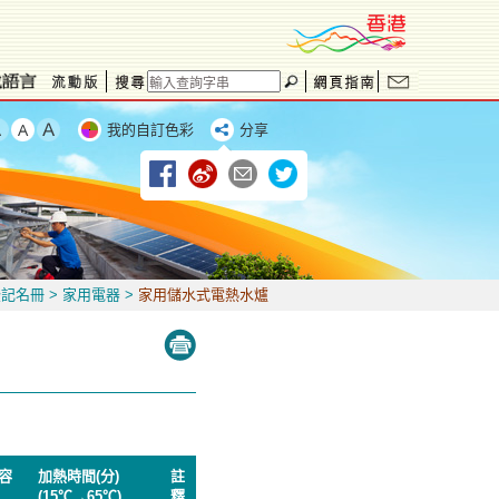
我的自訂色彩
分享
記名冊 > 家用電器
>
家用儲水式電熱水爐
容
加熱時間(分)
註
(15℃→65℃)
釋