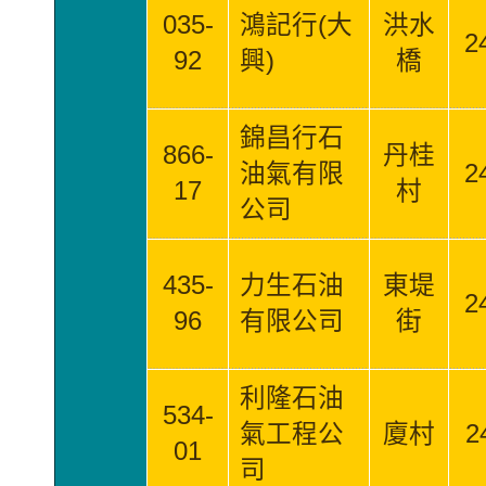
035-
鴻記行(大
洪水
2
92
興)
橋
錦昌行石
866-
丹桂
油氣有限
2
17
村
公司
435-
力生石油
東堤
2
96
有限公司
街
利隆石油
534-
氣工程公
廈村
2
01
司