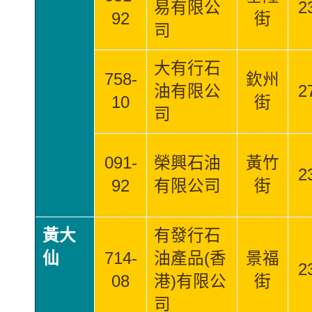
易有限公
2
92
街
司
大有行石
758-
欽州
油有限公
2
10
街
司
091-
榮興石油
黃竹
2
92
有限公司
街
黃大
有發行石
仙
714-
油產品(香
景福
2
08
港)有限公
街
司