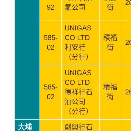
2
92
氣公司
街
UNIGAS
585-
CO LTD
積福
2
02
利安行
街
（分行）
UNIGAS
CO LTD
585-
積福
德祥行石
2
02
街
油公司
（分行）
大埔
創興行石