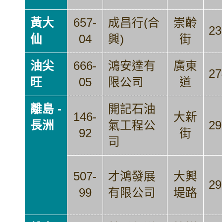
黃大
657-
成昌行(合
崇齡
23
仙
04
興)
街
油尖
666-
鴻安達有
廣東
27
旺
05
限公司
道
離島 -
開記石油
146-
大新
長洲
氣工程公
29
92
街
司
507-
才鴻發展
大興
29
99
有限公司
堤路