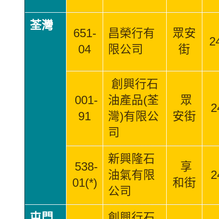
荃灣
651-
昌榮行有
眾安
2
04
限公司
街
創興行石
001-
油產品(荃
眾
2
91
灣)有限公
安街
司
新興隆石
538-
享
油氣有限
2
01(*)
和街
公司
屯門
創興行石