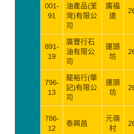
001-
油產品(荃
廣福
2
91
灣)有限公
道
司
廣豐行石
891-
運頭
油有限公
2
19
坊
司
龍裕行(華
796-
運頭
記)有限公
2
13
坊
司
786-
元嶺
泰興昌
2
12
村