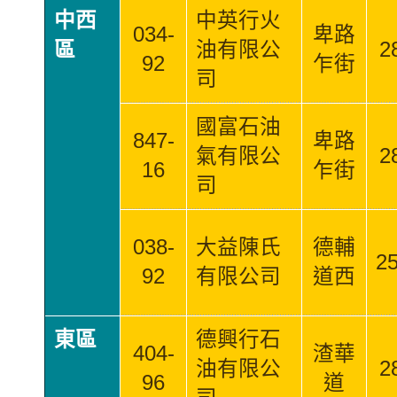
中西
中英行火
034-
卑路
區
油有限公
2
92
乍街
司
國富石油
847-
卑路
氣有限公
2
16
乍街
司
038-
大益陳氏
德輔
2
92
有限公司
道西
東區
德興行石
404-
渣華
油有限公
2
96
道