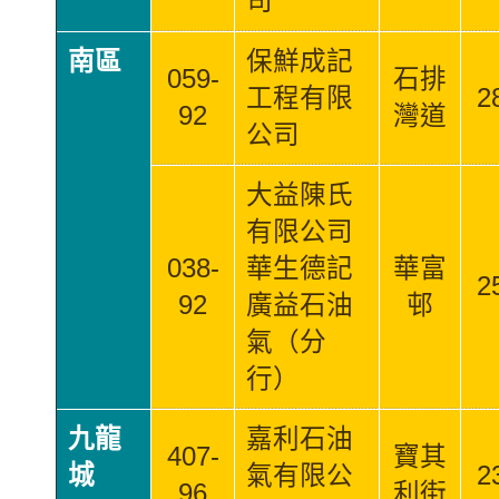
司
南區
保鮮成記
059-
石排
工程有限
2
92
灣道
公司
大益陳氏
有限公司
038-
華生德記
華富
2
92
廣益石油
邨
氣（分
行）
九龍
嘉利石油
407-
寶其
城
氣有限公
2
96
利街