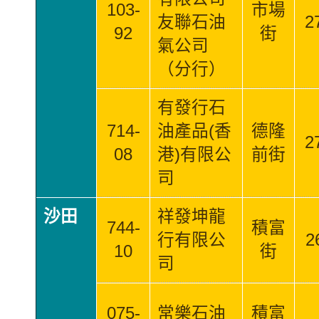
103-
市場
友聯石油
2
92
街
氣公司
（分行）
有發行石
714-
油產品(香
德隆
2
08
港)有限公
前街
司
沙田
祥發坤龍
744-
積富
行有限公
2
10
街
司
075-
常樂石油
積富