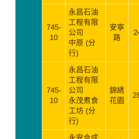
永昌石油
工程有限
745-
安寧
公司
2
10
路
中原 (分
行)
永昌石油
工程有限
745-
公司
錦綉
2
10
永茂煮食
花園
工坊 (分
行)
永安合成