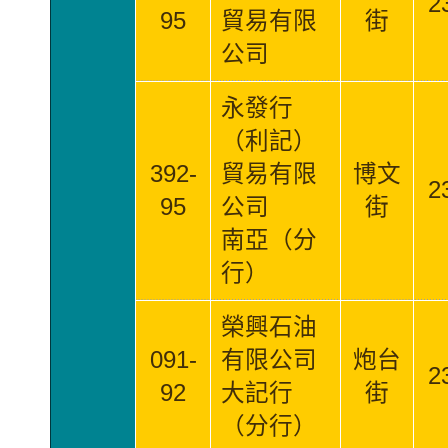
2
95
貿易有限
街
公司
永發行
（利記）
392-
貿易有限
博文
2
95
公司
街
南亞（分
行）
榮興石油
091-
有限公司
炮台
2
92
大記行
街
（分行）