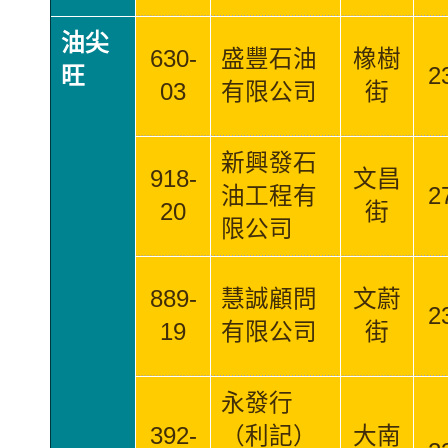
油尖
630-
盛豐石油
橡樹
旺
2
03
有限公司
街
新興發石
918-
文昌
油工程有
2
20
街
限公司
889-
慧誠顧問
文蔚
2
19
有限公司
街
永發行
392-
（利記）
大南