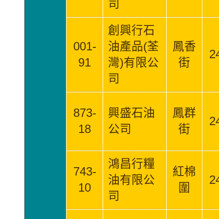
司
創興行石
001-
油產品(荃
鳳香
2
91
灣)有限公
街
司
873-
興盛石油
鳳群
2
18
公司
街
鴻昌行糧
743-
紅棉
油有限公
2
10
圍
司