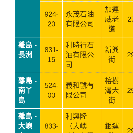
加連
924-
永茂石油
威老
2
20
有限公司
道
離島 -
利時行石
831-
新興
長洲
油有限公
2
15
街
司
離島 -
榕樹
524-
義和號有
南丫
灣大
2
00
限公司
島
街
離島 -
利興隆
大嶼
833-
（大嶼
銀運
2