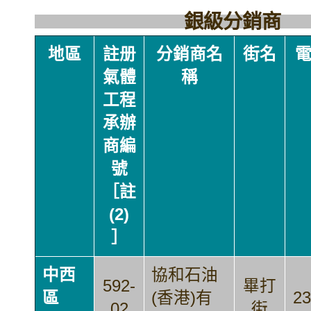
銀級分銷商
地區
註册
分銷商名
街名
氣體
稱
工程
承辦
商編
號
［註
(2)
］
中西
協和石油
592-
畢打
區
(香港)有
23
02
街