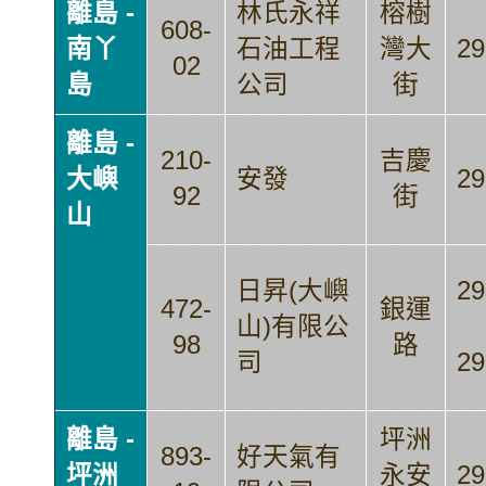
離島 -
林氏永祥
榕樹
608-
南丫
石油工程
灣大
29
02
島
公司
街
離島 -
210-
吉慶
大嶼
安發
29
92
街
山
日昇(大嶼
29
472-
銀運
山)有限公
98
路
司
29
離島 -
坪洲
893-
好天氣有
坪洲
永安
29