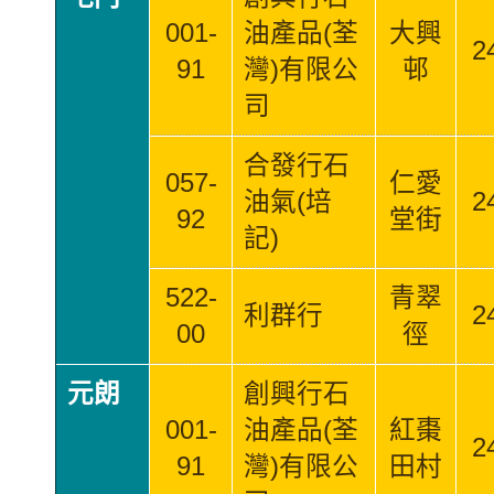
001-
油產品(荃
大興
2
91
灣)有限公
邨
司
合發行石
057-
仁愛
油氣(培
2
92
堂街
記)
522-
青翠
利群行
2
00
徑
元朗
創興行石
001-
油產品(荃
紅棗
2
91
灣)有限公
田村