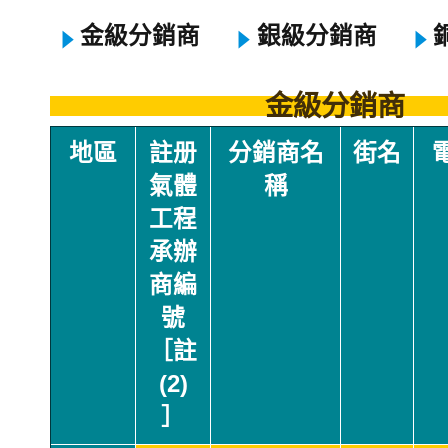
金級分銷商
銀級分銷商
金級分銷商
地區
註册
分銷商名
街名
氣體
稱
工程
承辦
商編
號
［註
(2)
］