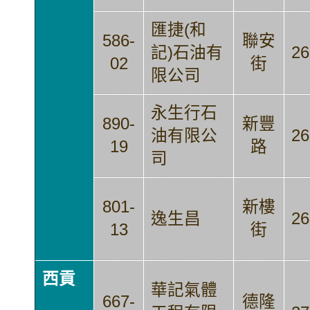
匯捷(和
586-
聯安
記)石油有
26
02
街
限公司
永生行石
890-
新豐
油有限公
26
19
路
司
801-
新樓
逸生昌
26
13
街
西貢
華記氣體
667-
德隆