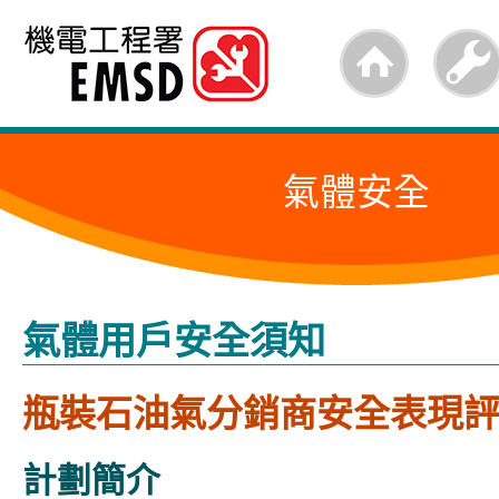
跳
至
內
容
氣體安全
的
開
始
氣體用戶安全須知
瓶裝石油氣分銷商安全表現
計劃簡介