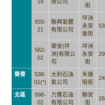
19
限公司
街
坪洲
933-
聯興氣體
永安
53
21
有限公司
後街
華安(坪
坪洲
562-
洲)有限公
永安
29
02
司
街
葵青
538-
大利石油
禾塘
24
01(*)
氣公司
咀街
北區
598-
力寶石油
聯安
26
02
有限公司
街