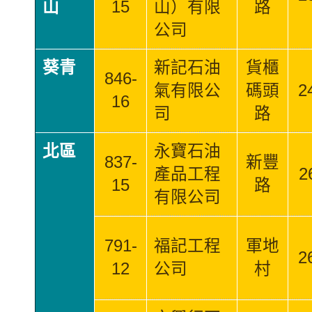
山
15
山）有限
路
公司
葵青
新記石油
貨櫃
846-
氣有限公
碼頭
2
16
司
路
北區
永寶石油
837-
新豐
產品工程
2
15
路
有限公司
791-
福記工程
軍地
2
12
公司
村