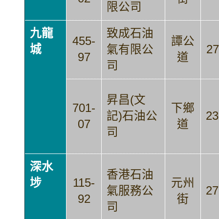
限公司
九龍
致成石油
455-
譚公
城
氣有限公
27
97
道
司
昇昌(文
701-
下鄉
記)石油公
23
07
道
司
深水
香港石油
埗
115-
元州
氣服務公
27
92
街
司