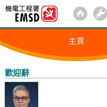
跳
至
內
容
主頁
的
開
始
歡迎辭