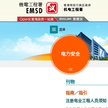
跳
至
内
容
的
选单
开
始
电力安全
刊物
指南／指引
注册电业工程人员须知