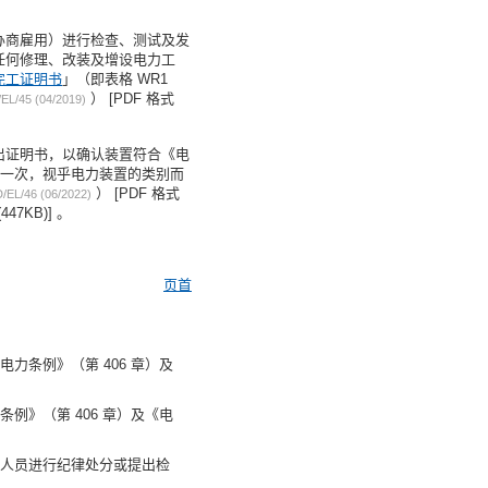
办商雇用）进行检查、测试及发
任何修理、改装及增设电力工
完工证明书
」（即表格 WR1
） [PDF 格式
EL/45 (04/2019)
出证明书，以确认装置符合《电
行一次，视乎电力装置的类别而
） [PDF 格式
EL/46 (06/2022)
447KB)] 。
页首
条例》（第 406 章）及
》（第 406 章）及《电
人员进行纪律处分或提出检