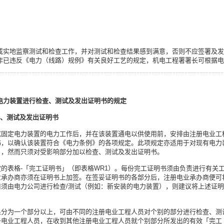
：
或实地监察测试和检查工作，并对测试和检查结果感到满意，否则不应签署及发
作已违反《电力（线路）规例》有关良好工艺的规定，机电工程署署长可根据电
电力装置进行检查、测试及发出证明书的规定
查、测试及发出证明书
成固定电力装置的电力工作后，并在该装置通电以供使用前，安排由注册电业工
书，以确认该装置符合《电力条例》的各项规定。此项规定亦适用于对现有电力
），然而只须对受影响部分加以检查、测试及发出证明书。
的表格-「完工证明书」（即表格WR1）。每份完工证明书须由负责进行有关
业承办商亦须在证明书上加签。在签妥证明书的各部分后，注册电业承办商便可
前须由电力公司进行检查/测试（例如：新安装的电力装置），则建议将上述证
果分为一个部分以上，可由不同的注册电业工程人员对个别的部分进行检查、测
册电业工程人员，在收到其他注册电业工程人员就个别部分所发出的有效「完工