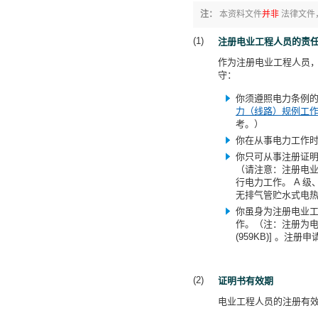
注：
本资料文件
并非
法律文件
注册电业工程人员的责
作为注册电业工程人员
守：
你须遵照电力条例
力（线路）规例工
考。）
你在从事电力工作
你只可从事注册证
（请注意：注册电业
行电力工作。 A 级
无排气管贮水式电
你虽身为注册电业
作。（注：注册为
(959KB)] 
证明书有效期
电业工程人员的注册有效