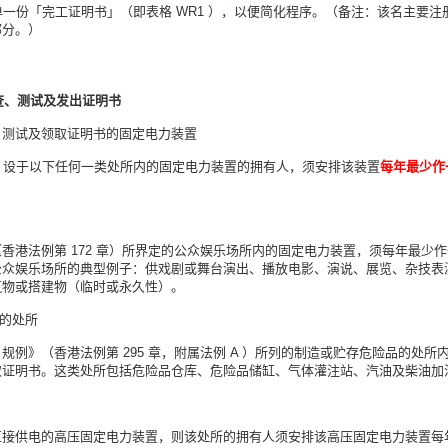
，发出单一份「完工证明书」（即表格 WR1 ），以便简化程序。（备注：该名主要
部分。）
检查、测试及发出证明书
、测试及领取证明书的固定电力装置
 日起，设于以下任何一类
处所内的固定电力装置的拥有人，须安排该装置
每年最少作
香港法例第 172 章）所界定的公众娱乐场所内的固定电力装置，须每年最少
公众娱乐场所的典型例子：供戏剧或舞台演出、播放电影、演说、展览、杂技表
筑物或搭建物（临时或永久性）。
品的
处所
例》（香港法例第 295 章，附属法例 A ）
所列
的制造或贮存危险品的
处所
取证明书。这类
处所包括危险品仓库、危险品储缸、气体灌注站、汽油及柴油加
直接供电的高压固定电力装置，则该
处所的拥有人须安排该高压固定电力装置每