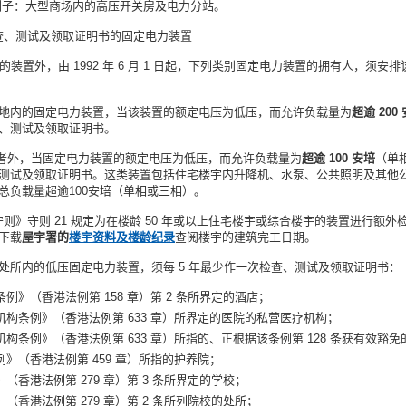
例子：大型商场内的高压开关房及电力分站。
检查、测试及领取证明书的固定电力装置
段的装置外，由 1992 年 6 月 1 日起，下列类别固定电力装置的拥有人，须安
：
地内的固定电力装置，当该装置的额定电压为低压，而允许负载量为
超逾 200
、测试及领取证明书。
节所指者外，当固定电力装置的额定电压为低压，而允许负载量为
超逾 100 安培
（单
测试及领取证明书。这类装置包括住宅楼宇内升降机、水泵、公共照明及其他
总负载量超逾100安培（单相或三相）。
务守则》守则 21 规定为在楼龄 50 年或以上住宅楼宇或综合楼宇的装置进行额
下载
屋宇署的
楼宇资料及楼龄纪录
查阅楼宇的建筑完工日期。
处所内的低压固定电力装置，须每 5 年最少作一次检查、测试及领取证明书：
例》（香港法例第 158 章）第 2 条所界定的酒店
；
构条例》（香港法例第 633 章）所界定的医院
的私营医疗机构；
构条例》（香港法例第 633 章）所指的、正根据该条例第 128 条获有效豁
》（香港法例第 459 章）所指的护养院；
（香港法例第 279 章）第 3 条所界定的学校；
（香港法例第 279 章）第 2 条所列院校的
处所；