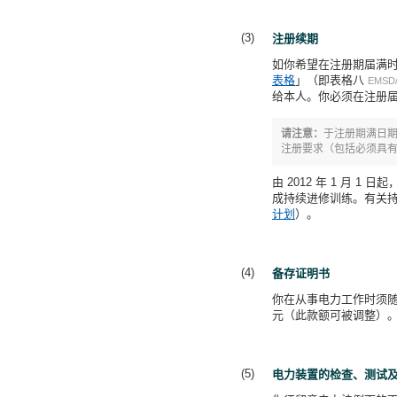
注册续期
如你希望在注册期届满
表格
」（即表格八
EMSD/
给本人。你必须在注册届
请注意：
于注册期满日
注册要求（包括必须具
由 2012 年 1 月
成持续进修训练。有关持续进
计划
）。
备存证明书
你在从事电力工作时须随
元（此款额可被调整）
电力装置的检查、测试