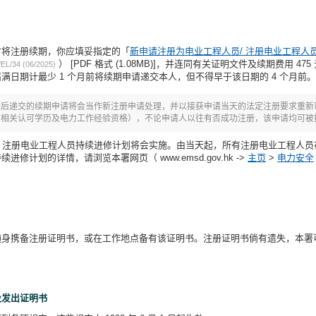
时将注册续期，你应填妥指定的「
新申请注册为电业工程人员/ 注册电业工程人员
） [PDF 格式 (1.08MB)]，并连同有关证明文件及续期费用 
EL/34 (06/2025)
满日期计最少 1 个月前将续期申请递交本人，但不得早于该日期的 4 个月前。
期后递交的续期申请将会当作新注册申请处理，并以接获申请当天的法定注册要求重新
有相关认可学历及电力工作经验资格），不论申请人以往有否成功注册，该申请均可被
 1 日起，注册电业工程人员持续进修计划将会实施。由当天起，所有注册电业工程
修计划的详情，请浏览本署网页（ www.emsd.gov.hk ->
主页
>
电力安全
身携备注册证明书，或在工作地点备有该证明书。注册证明书倘有遗失，本署可
。
及发出证明书