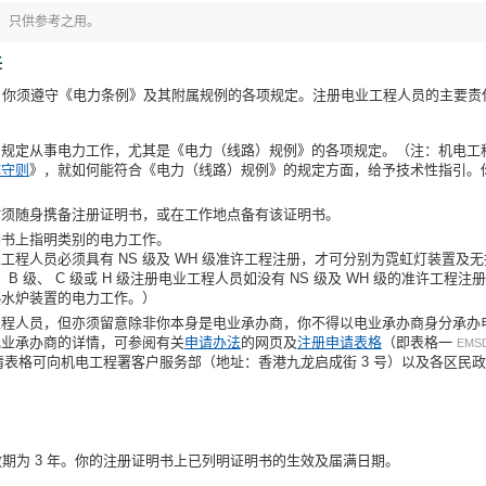
，只供参考之用。
任
，你须遵守《电力条例》及其附属规例的各项规定。注册电业工程人员的主要责
的规定从事电力工作，尤其是《电力（线路）规例》的各项规定。（注：机电工
作守则
》，就如何能符合《电力（线路）规例》的规定方面，给予技术性指引。
时须随身携备注册证明书，或在工作地点备有该证明书。
明书上指明类别的电力工作。
工程人员必须具有 NS 级及 WH 级准许工程注册，才可分别为霓虹灯装置及
、 B 级、 C 级或 H 级注册电业工程人员如没有 NS 级及 WH 级的准许工
热水炉装置的电力工作。）
工程人员，但亦须留意除非你本身是电业承办商，你不得以电业承办商身分承办
电业承办商的详情，可参阅有关
申请办法
的网页及
注册申请表格
（即表格一
EMSD
。注册申请表格可向机电工程署客户服务部（地址：香港九龙启成街 3 号）以及各区
期为 3 年。你的注册证明书上已列明证明书的生效及届满日期。