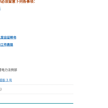
你必须留意下列各事项：
任
及发出证明书
的工作表现
署电力法例部
街 3 号
线）