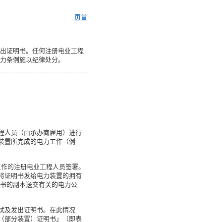
页首
出证明书。任何注册电业工程
力条例施以纪律处分。
程人员（由承办商雇用）进行
装置所完成的电力工作（例
工作的注册电业工程人员签署。
将证明书发给电力装置的拥有
明书的副本送交有关的电力公
试及发出证明书。在此情况
（部分装置）证明书」（即表