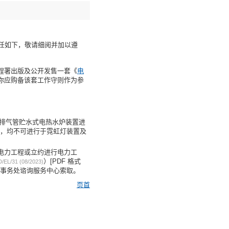
任如下，敬请细阅并加以遵
程署出版及公开发售一套《
电
你应购备该套工作守则作为参
无排气管贮水式电热水炉装置进
程注册，均不可进行于霓虹灯装置及
电力工程或立约进行电力工
）[PDF 格式
/EL/31 (08/2023)
民政事务处谘询服务中心索取。
页首