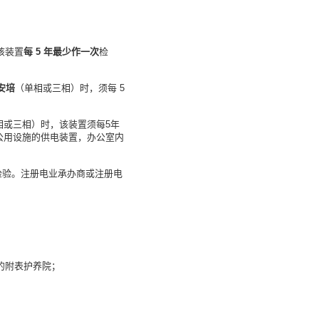
排该装置
每 5 年最少作一次
检
 安培
（单相或三相）时，须每 5
相或三相）时，该装置须每5年
公用设施的供电装置，办公室内
外检验。注册电业承办商或注册电
免的附表护养院；