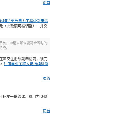
页首
续期/ 更改电力工程级别申请
475 元（此款额可被调整）一并交
审核，申请人如未能符合当时的
拒绝。
人员在递交注册续期申请前，须完
>
注册电业工程人员持续进修
页首
补发一份给你，费用为 340
页首