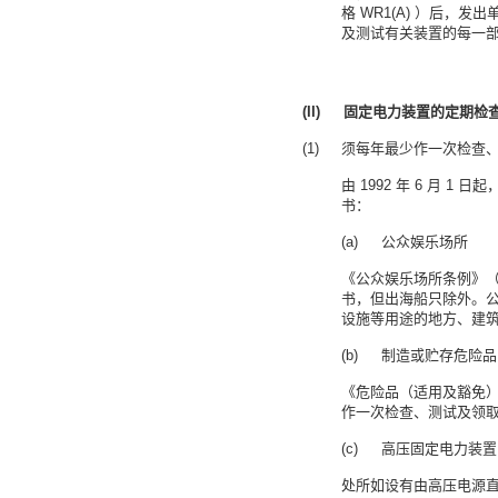
格 WR1(A) ）后
及测试有关装置的每一
(II) 固定电力装置的定期
须每年最少作一次检查
由 1992 年 6 月 1
书：
(a) 公众娱乐场所
《公众娱乐场所条例》（
书，但出海船只
除外。
设施等用途的地方、建
(b) 制造或贮存危险
《危险品（适用及豁免）规
作一次检查、测试及领
(c) 高压固定电力装置
处所如设有由高压电源