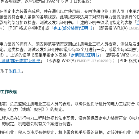
项规定，这些规定由 1992 年 6 月 1 日起生效：
在固定电力装置完成后，并在通电以供使用前，交由注册电业工程人员（由承
该装置符合电力条例的各项规定。此项规定亦适用于对现有电力装置所进行的
影响的部分加以检查、测试及发出证明书。上述的证明书须采用指定的表格「
） [PDF 格式 (449KB)] 或「
完工(部分装置)证明书
」（即表格 WR1(A)
9)
EMSD/
电力装置的拥有人，须安排该等装置定期由注册电业工程人员检查、测试及发
定。这类检查、测试及发出证明书应最少每12个月进行一次，或最少每5年进
II) 部）。上述的证明书须采用指定的表格「
定期测试证明书
」（即表格 WR2
EMSD/
期测试(部分装置)证明书
」（即表格 WR2(A)
） [PDF 格式 (
EMSD/EL/47 (04/2019)
随附于
附件 1
。
的工作表现
电署）负责监察注册电业工程人员的表现，以确保他们所进行的电力工程符合《电力
别是《电力（线路）规例》）的规定。
工程人员在进行电力工程时忽视其法定职责，没有确保固定电力装置符合《电力条例
》的规定，机电署会就有关个案进行调查。
注册电业工程人员违反有关规定，机电署会视乎所得的证据，对该注册电业工程