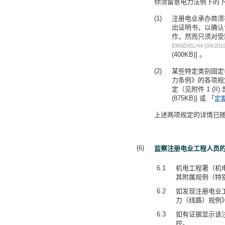
你须留意电力法例下的下列各
注册电业承办商须
出证明书，以确认
作，然而只须对受
EMSD/EL/44 (04/201
(400KB)] 。
某些特定类别固定
力条例》的各项规
定（见附件 1 (
(875KB)] 或 「
定
上述两项规定的详情已
监察注册电业工程人员
6.1
机电工程署（机
其附属规例（特
6.2
如发现注册电业
力（线路）规例
6.3
如有证据显示该
控。