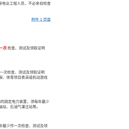
注册电业工程人员，不必亲自检查
附件 1 页首
一次
检查、测试及领取证明
作一次检查、测试及领取证明
演、体育项目表演或机动游戏
内的固定电力装置，须每年最少
油站、石油气灌注站等。
年最少作一次检查、测试及领