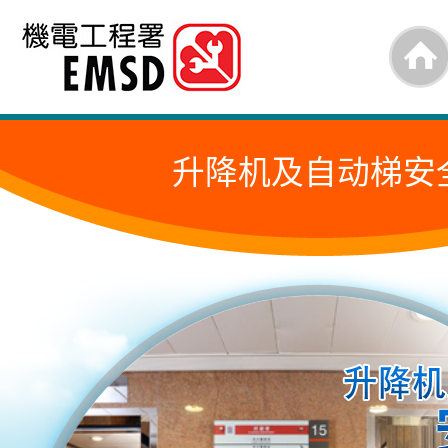
跳
至
内
容
升降机及自动梯安
的
开
始