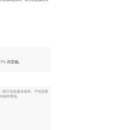
内的其他资料，以作出全面的考
7.7% 的变幅
。
（即只包括基本保养，不包括更
际保养费用。