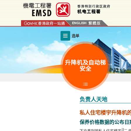
跳
至
内
容
的
选单
开
始
升降机及自动梯
安全
负责人天地
私人住宅楼宇升降机
保养价格数据的公布日期： 2
注一
下文表列按私人住宅楼宇