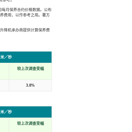
平均每月保养合约价格数据。公布
养费用，以作参考之用。署方
升降机承办商提供计算保养费
0 米／秒
较上次调查变幅
）
3.8%
5 米／秒
较上次调查变幅
）