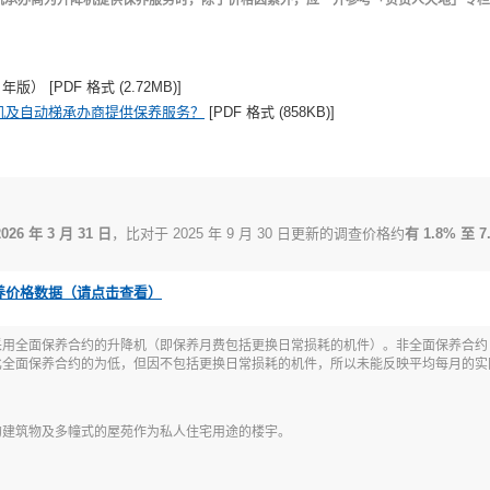
机承办商为升降机提供保养服务时，除了价格因素外，应一并参考「负责人天地」专栏
 年版） [PDF 格式 (2.72MB)]
机及自动梯承办商提供保养服务？
[PDF 格式 (858KB)]
 年 3 月 31 日
，比对于 2025 年 9 月 30 日更新的调查价格约
有 1.8% 至 
养价格数据（请点击查看）
采用全面保养合约的升降机（即保养月费包括更换日常损耗的机件）。非全面保养合约
比全面保养合约的为低，但因不包括更换日常损耗的机件，所以未能反映平均每月的实
的建筑物及多幢式的屋苑作为私人住宅用途的楼宇。