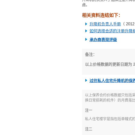
升降机的负责人于选择注册升降
虑。
相关资料连结如下：
升降机负责人手册
（ 2012
如何选择合适的注册升降
承办商表现评级
备注：
以上价格数据的更新日期为 2026
过往私人住宅升降机的保
以上保养合约价格数据只包括
换日常损耗的机件）的月费虽
注一
私人住宅楼宇是指包括单幢式
注二