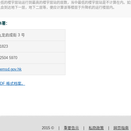
的楼宇层站运行到最高的楼宇层站的层数，当中最低的楼宇层站是不计算在内。如大楼没有 
机会到达地下一层，地下二层等，便应计算该等楼层于升降机的运行楼层内。
本署：
龙启成街 3 号
 1823
 2504 5970
emsd.gov.hk
启 PDF 格式档案。
2015 ©
|
重要告示
|
私隐政策
|
网页指南