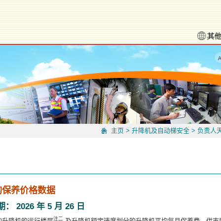
主页
>
升降机及自动梯安全
>
负责人
的保养价格数据
026 年 5 月 26 日
注二
的升降机的运行楼层
及升降机额定速度划分的升降机平均每月保养费，供市