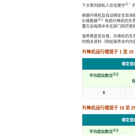
注一
下文表列按私人住宅楼宇
根据升降机及自动梯安全谘询委
注三
价格数据
有助升降机的负
署方会每隔半年在部门网页更
保养费是否合理，升降机的负
的相关资料（例如保养合约内
升降机运行楼层于 1 至 15
额定速
注五
平均层站数目
8
升降机运行楼层于 16 至 25
额定速
注五
平均层站数目