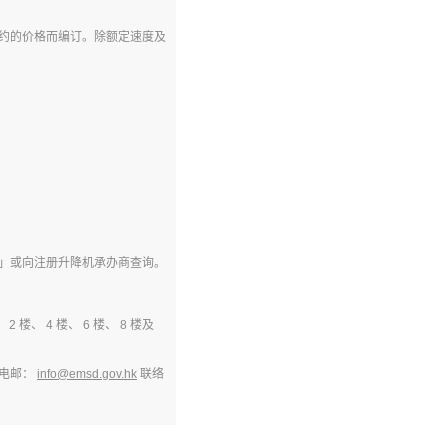
约的价格而编订。除额定速度及
」或向注册升降机承办商查询。
 4 楼、 6 楼、 8 楼及
电邮：
info@emsd.gov.hk
联络