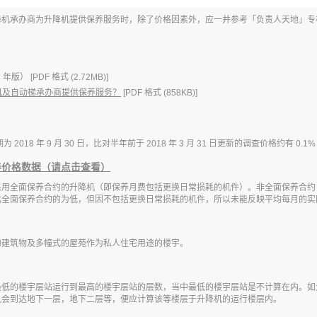
降机承办商为升降机提供保养服务时，除了价格因素外，应一并参考「负责人天地」专
 年版） [PDF 格式 (2.72MB)]
机及自动梯承办商提供保养服务？
[PDF 格式 (858KB)]
018 年 9 月 30 日，比对半年前于 2018 年 3 月 31 日更新的调查价格约有 0.1% 
养价格数据（请点击查看）
采用全面保养合约的升降机（即保养月费包括更换日常损耗的机件）。非全面保养合约
比全面保养合约的为低，但因不包括更换日常损耗的机件，所以未能反映平均每月的实
的建筑物及多幢式的屋苑作为私人住宅用途的楼宇。
的楼宇层站运行到最高的楼宇层站的层数，当中最低的楼宇层站是不计算在内。如大楼没有 
机会到达地下一层，地下二层等，便应计算该等楼层于升降机的运行楼层内。