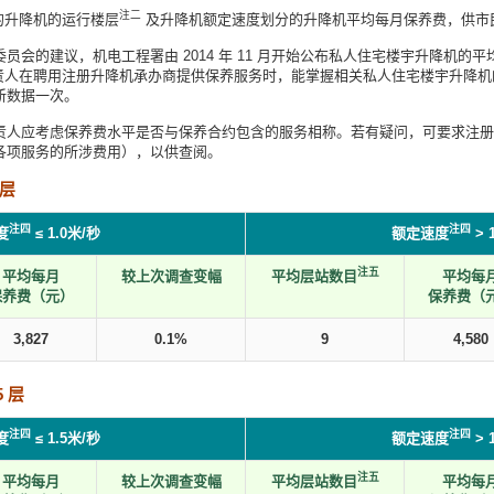
注二
的升降机的运行楼层
及升降机额定速度划分的升降机平均每月保养费，供市
员会的建议，机电工程署由 2014 年 11 月开始公布私人住宅楼宇升降机的
责人在聘用注册升降机承办商提供保养服务时，能掌握相关私人住宅楼宇升降机
新数据一次。
责人应考虑保养费水平是否与保养合约包含的服务相称。若有疑问，可要求注册
各项服务的所涉费用），以供查阅。
 层
注四
注四
度
≤ 1.0米/秒
额定速度
> 
注五
平均每月
较上次调查变幅
平均层站数目
平均每
保养费（元）
保养费（
3,827
0.1%
9
4,580
 层
注四
注四
度
≤ 1.5米/秒
额定速度
> 
注五
平均每月
较上次调查变幅
平均层站数目
平均每