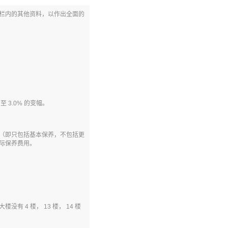
栏内的其他资料，以作出全面的
至 3.0% 的变幅。
（即只包括基本保养，不包括更
际保养费用。
4 楼， 13 楼， 14 楼