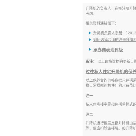
升降机的负责人于选择注册升
考虑。
相关资料连结如下：
升降机负责人手册
（ 2012
如何选择合适的注册升降
承办商表现评级
备注：
以上价格数据的更新日期为 2
过往私人住宅升降机的保
以上保养合约价格数据只包括
换日常损耗的机件）的月费虽
注一
私人住宅楼宇是指包括单幢式
注二
升降机运行楼层是指升降机由最低
等，便应扣除该楼层。如升降