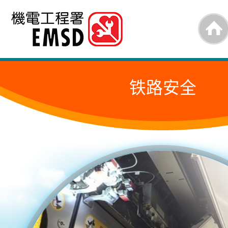
跳
至
内
容
铁路安全
的
开
始