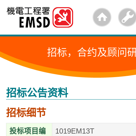
跳
至
内
容
招标，合约及顾问
的
开
始
招标公告资料
招标细节
投标项目编
1019EM13T