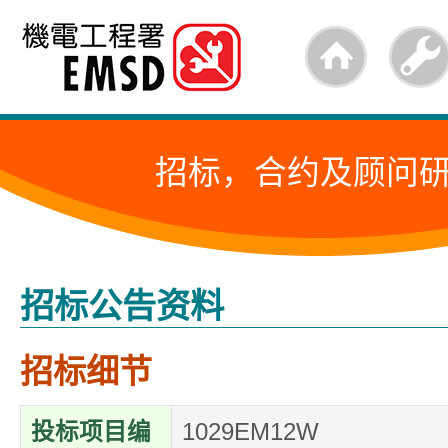
跳
至
内
容
招标，合约及顾问
的
开
始
招标公告资料
招标细节
投标项目编
1029EM12W