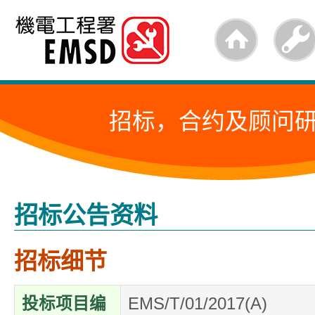
跳
至
内
容
招标，合约及顾问
的
开
始
招标公告资料
招标细节
投标项目编
EMS/T/01/2017(A)