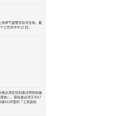
或以上热带气旋警告信号生效，截
工作天中午12 时。
标者必须在信封面注明招标编
席收」。投标者必须于2017
楼4128f室的「工务投标