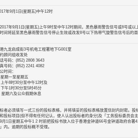
017年9月1日(星期五)中午12时
2017年9月1日(星期五)上午9时至中午12时期间，黑色暴雨警告信号或8号
时间将延至黑色暴雨警告信号停止生效或改发8号以下热带气旋警告信号后的首个
港九龙启成街3号机电工程署地下G001室
约顾问组收发处
话号码：(852) 2808 3643
真号码：(852) 2241 4082
公时间：
i) 星期一至星期五
午8时30分至中午12时及
午1时30分至5时45分
ii) 星期六及公众假期休息
标者必须填写一式三份的投标表格，并将填妥的投标表格放置信封内封密。投
和投标项目(但不得有任何记认，使人认出投标者的身分)及「工务投标委员会主
9月1日星期五中午1 2 时前把投标书放入位于香港金钟道66号金钟道政府合署41
」内。逾期的投标概不受理。