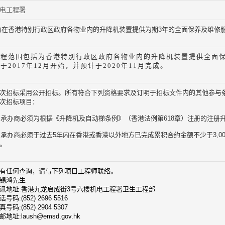
电工程署
在香港特别行政区政府各物业内的升降机装置提供为期3年的全面保养及维修服务 
工程范围包括为香港特别行政区政府各物业内的升降机装置提供全面
于2017年12月开始，并预计于2020年11月完成。
次招标采用公开招标。所有符合下列资格要求及订明于招标文件内的其他参与
次招标项目：
. 承办商必须为根据《升降机及自动梯条例》（香港法例第618章）注册的注册升
. 承办商必须于过去5年内在香港或香港以外地方已完成累积合约金额不少于3,0
。
有任何查询，请与下列项目工程师联络。
锡鸿先生
讯地址:香港九龙启成街3号六楼机电工程署卫生工程部
话号码:(852) 2696 5516
真号码:(852) 2904 5307
邮地址:laush@emsd.gov.hk