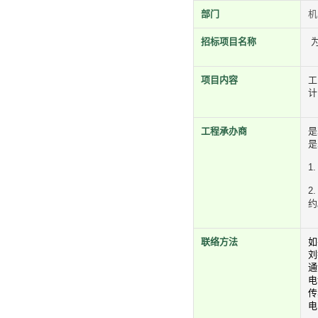
部门
机
招标项目名称
为
项目内容
计
工程承办商
是
是
1
2
约
联络方法
如
刘
通
电
传
电