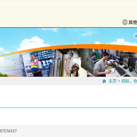
主页
>
招标，
987EM16T