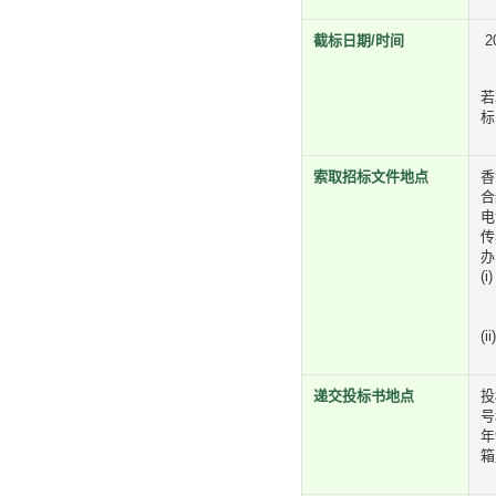
截标日期/时间
2
若
标
索取招标文件地点
香
合
电
传
办
(
上
下
(
递交投标书地点
投
号
年
箱