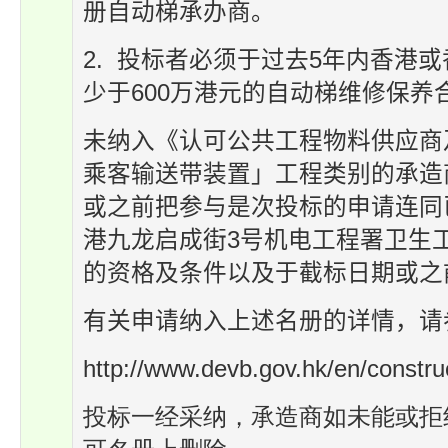
册自动梯承办商。
2. 投标者必须于过去
5
年内香港或
少于
600
万港元的自动梯维修保养
未纳入《认可公共工程物料供应商
乘客输送带装置」工程类别的承造
或之前把参与是次投标的申请连同
港九龙启成街
3
号机电工程署卫生
的资格及条件以及于截标日期或之
有关申请纳入上述名册的详情，请
http://www.devb.gov.hk/en/constru
投标一经采纳，承造商如未能或拒