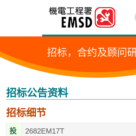
跳
至
内
容
招标，合约及顾问
的
开
始
招标公告资料
招标细节
投
2682EM17T