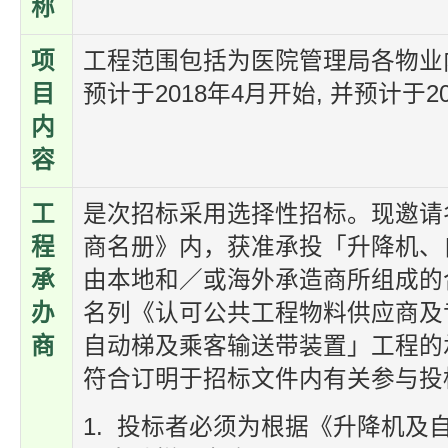
称
项
工程范围包括为医院管理局各物业
目
预计于
2018
年
4
月开始
,
并预计于
2
内
容
工
是次招标采用选择性招标。现邀请
程
商名册》内，获准承投「升降机、
承
由本地和／或海外承造商所组成的
办
名列《认可公共工程物料供应商及
商
自动梯及乘客输送带装置」工程的
符合订明于招标文件内有关参与投
1. 投标者必须为根据《升降机及