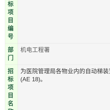
标
项
目
编
号
部
机电工程署
门
招
为医院管理局各物业内的自动梯装
标
(AE 18)。
项
目
名