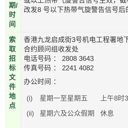
或以上热带气旋警告信号生效，截
期/
改发8 号以下热带气旋警告信号后的
时
间
索
香港九龙启成街3号机电工程署地下
取
合约顾问组收发处
招
电话号码 ： 2808 3643
标
传真号码 ： 2241 4082
文
办公时间 ：
件
地
(i)
星期一至星期五
上午8时3
点
(ii)
星期六及公众假期
休息