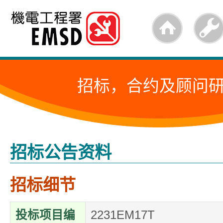
跳
至
内
容
招标，合约及顾问
的
开
始
招标公告资料
招标细节
投标项目编
2231EM17T