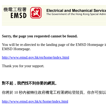
Sorry, the page you requested cannot be found.
You will be re-directed to the landing page of the EMSD Homepage in 
EMSD Homepage.
http://www.emsd.gov.hk/en/home/index.html
Thank you for your support.
對不起，我們找不到你要的網頁。
你將於 10 秒內被轉往政府機電工程署網站登陸頁。你亦可按
http://www.emsd.gov.hk/tc/home/index.html