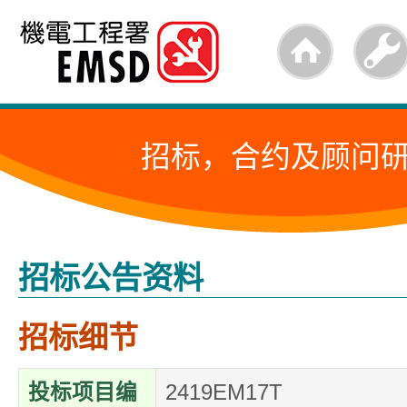
跳
至
内
容
招标，合约及顾问
的
开
始
招标公告资料
招标细节
投标项目编
2419EM17T