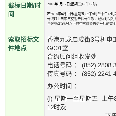
年
月
日
星期五
中午
时。
2018
8
17
(
)
12
截标日期/时
间
若
年
月
日
星期
五
上午
时至中午
时
2018
8
17
(
)
9
12
号或以上热带气旋警告信号生效，截标时间将
生效或改发
号以下热带气旋警告信号后的首
8
索取招标文
香港九龙启成街3号机电
件地点
G001室
合约顾问组收发处
电话号码 ： (852) 2808 3
传真号码 ： (852) 2241 4
办公时间 ：
(i) 星期一至星期五 上午
12时及
下午1时30