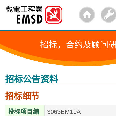
跳
至
内
容
招标，合约及顾问
的
开
始
招标公告资料
招标细节
投标项目编
3063EM19A