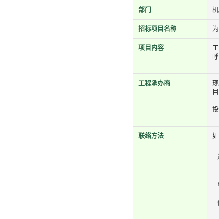
部门
机
招标项目名称
为
项目内容
工
呼
工程承办商
现
目
投
联络方法
如