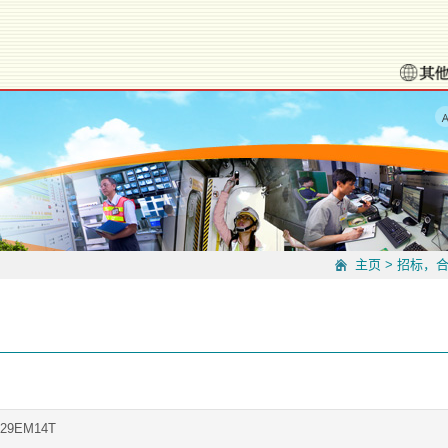
主页
>
招标，
229EM14T