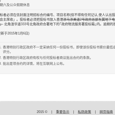
)
期六及公众假期休息
标者必须在信封面注明招标合约编号、项目名称(但不得有任何记认,使人认出投
会主席收」。投标者必须把投标书放入香港
添马添美道2号政府总部东翼地下
」
北角渣华道333号北角政府合署地下的｢政府物流服务署投标箱｣
内。逾期的
更新于2015年1月6日)
香港特别行政区政府不一定采纳任何一份投标书，即使该份投标书索价最低
评分。
香港特别行政区政府有权与任何投标者商议批出合约的条款。
批出是项合约的详情，将在互联网上公布。
2015 ©
|
重要告示
|
私隐政策
|
网页指南