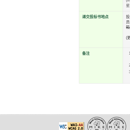
(iii
星
递交投标书地点
投
员
箱
(
备注