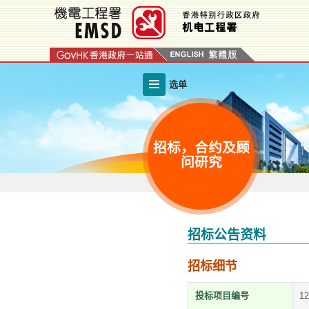
跳
至
内
容
的
选单
开
始
招标，合约及顾
问研究
招标公告资料
招标细节
投标项目编号
1