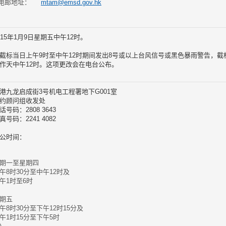
电邮地址：
mtam@emsd.gov.hk
015年1月9日星期五中午12时。
截标当日上午9时至中午12时期间发出8号或以上台风信号或黑色暴雨警告，
作天中午12时。这项更改会在电台公布。
港九龙启成街3号机电工程署地下G001室
约顾问组收发处
话号码：2808 3643
真号码：2241 4082
公时间：
期一至星期四
午8时30分至中午12时及
午1时至6时
期五
午8时30分至下午12时15分及
午1时15分至下午5时