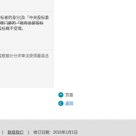
标者的身分)及「中央投标委
电梯门廊的「政府总部投标
投标概不受理。
或根据计分评审法获得最高总
页首
返回
|
联络我们
|
修订日期：
2016年1月1日