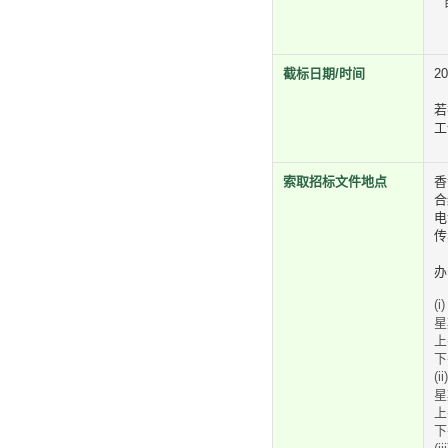
截标日期/时间
2
若
工
索取招标文件地点
香
合
电
传
办
(i)
星
上
下
(ii)
星
上
下