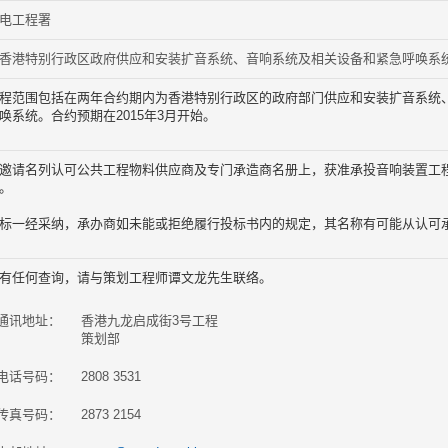
电工程署
香港特别行政区政府供应和安装扩音系统、音响系统及相关设备和紧急呼唤系统
程范围包括在两年合约期内为香港特别行政区的政府部门供应和安装扩音系统
唤系统。合约预期在2015年3月开始。
邀请名列认可公共工程物料供应商及专门承造商名册上，获准承投音响装置工
。
标一经采纳，承办商如未能或拒绝履行投标书内的规定，其名称有可能从认可
有任何查询，请与策划工程师谭文龙先生联络。
通讯地址：
香港九龙启成街3号工程
策划部
电话号码：
2808 3531
传真号码：
2873 2154