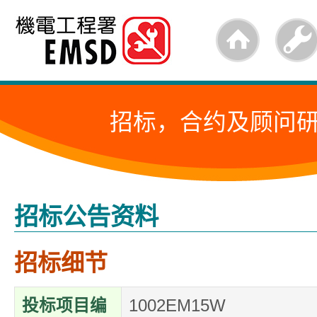
跳
至
内
容
招标，合约及顾问
的
开
始
招标公告资料
招标细节
投标项目编
1002EM15W