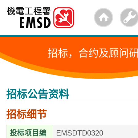
跳
至
内
容
招标，合约及顾问
的
开
始
招标公告资料
招标细节
投标项目编
EMSDTD0320