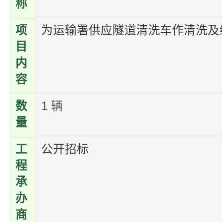
称
项
为运输署供应隧道清洗车作清洗及
目
内
容
数
1 辆
量
工
公开招标
程
承
办
商