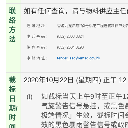
联
如有任何查询，请与物料供应主任(
络
通 讯 地 址 ：
香港九龙启成街3号机电工程署物料供应分
方
电 话 号 码 ：
(852) 2808 3824
法
传 真 号 码 ：
(852) 2504 3198
电 邮 地 址 ：
tender_ssd@emsd.gov.hk
截
2020年10月22日 (星期四) 正午 12
标
(i)
如截标当天上午9时至正午
日
气旋警告信号悬挂，或黑色
期/
极端情况」生效，截标时间
时
效的黑色暴雨警告信号或政
间