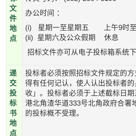
文
办公时间 ：
件
(i)
星期一至星期五
上午9时至
地
(ii)
星期六及公众假期
休息
点
招标文件亦可从电子投标箱系统
递
投标者必须按照招标文件规定的方
交
得有任何记认，使人认出投标者的
投
收」。投标者必须于上述截标日期
标
港北角渣华道333号北角政府合
书
的投标概不受理。
地
点