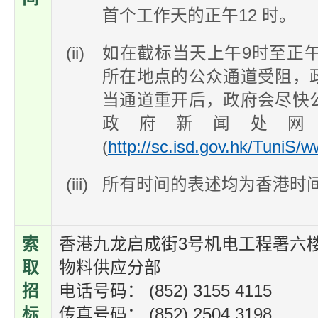
首个工作天的正午12 时。
(ii)
如在截标当天上午9时至正
所在地点的公众通道受阻，
当通道重开后，政府会尽快
政府新闻处网
(
http://sc.isd.gov.hk/TuniS/w
(iii)
所有时间的表述均为香港时
索
香港九龙启成街3号机电工程署六楼6
取
物料供应分部
招
电话号码： (852) 3155 4115
标
传真号码： (852) 2504 3198