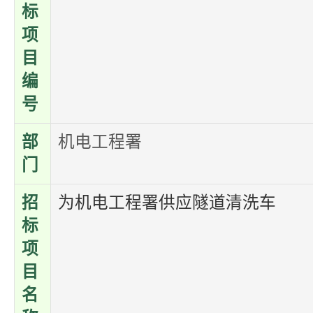
标
项
目
编
号
部
机电工程署
门
招
为机电工程署供应隧道清洗车
标
项
目
名