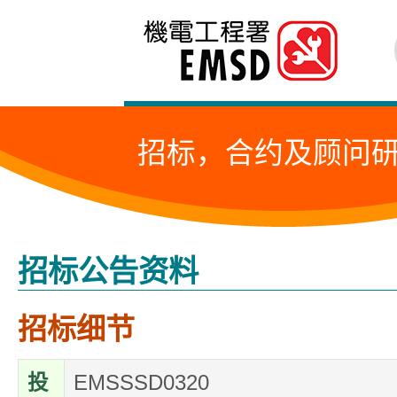
跳
至
内
容
招标，合约及顾问
的
开
始
招标公告资料
招标细节
投
EMSSSD0320