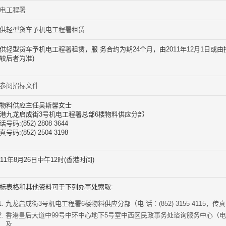
电工程署
供轻型货车予机电工程署租赁
供轻型货车予机电工程署租赁，服 务合约为期24个月，由2011年12月1日或由
较后者为准)
参阅招标文件
物料供应主任吴斯馨女士
港九龙启成街3号机电工程署总部6楼物料供应分部
话号码:(852) 2808 3644
真号码:(852) 2504 3198
011年8月26日中午12时(香港时间)
标表格和其他资料可于下列办事处索取:
九龙启成街3号机电工程署6楼物料供应分部（电 话︰(852) 3155 4115，传真︰(85
香港皇后大道中99号中环中心地下5号室中西区民政事务处谘询服务中心（电话︰(85
及