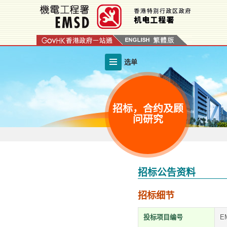
跳
至
内
容
的
选单
开
始
招标，合约及顾
问研究
招标公告资料
招标细节
投标项目编号
EM