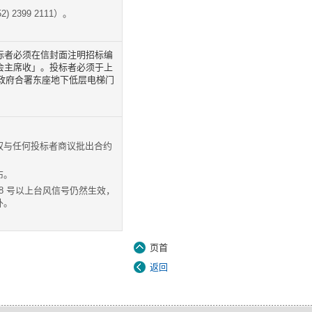
399 2111）。
标者必须在信封面注明招标编
会主席收」。投标者必须于上
区政府合署东座地下低层电梯门
权与任何投标者商议批出合约
布。
或8 号以上台风信号仍然生效，
外。
页首
返回