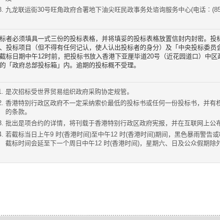
九龙联运街30号旺角政府合署地下油尖旺民政事务处谘询服务中心(电话︰(852) 2
标者必须填具一式三份的投标表格，并将填妥的投标表格放置信封内封密。投
、投标项目（但不得有任何记认，使人认出投标者的身分）及「中央投标委员
截标日期中午12时前，把投标书放入香港下亚厘毕道20号（近花园道口）中
的「政府总部投标箱」内。逾期的投标概不受理。
是次招标受世界贸易组织政府采购协定规管。
香港特别行政区政府不一定采纳索价最低的投标书或任何一份投标书，并有
的条款。
批出是项合约的详情，将刊载于香港特别行政区政府宪报，并在互联网上公
若截标当日上午9 时(香港时间)至中午12 时(香港时间)期间，黑色暴雨警告
截标时间会延至下一个周日中午12 时(香港时间)，星期六、日及公众假期除