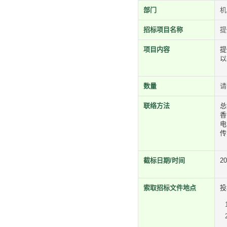
部门
机
招标项目名称
提
项目内容
提
以
数量
请
联络方法
总
香
电
传
截标日期/时间
2
索取招标文件地点
投