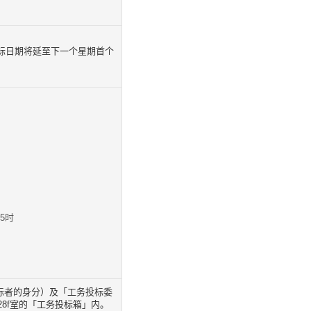
截标日期将延至下一个星期首个
5时
标者的身分）及「工务投标委
28f室的「工务投标箱」内。