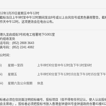
012年1月20日星期五中午12时
截标当日上午9时至中午12时期间发出8号或以上台风信号或黑色暴雨警告，
作天中午12时。这项更改会在电台公布。
港九龙启成街3号机电工程署地下G001室
约组收发处
话号码：(852) 2808 3643
真号码：(852) 2241 4082
公时间：
i)
星期一至四
上午8时30分至中午12时及下午1时至6时
ii)
星期五
上午8时30分至下午12时15分及下午1时15分至下午
iii)
星期六及公众假期
休息
标者必须在信封面注明招标编号、投标项目（但不得有任何记认，使人认出投
会主席收」。投标者必须把投标书放入香港金钟道66号金钟道政府合署41楼41