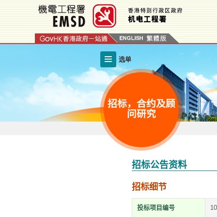
跳
至
内
容
的
选单
开
始
招标，合约及顾
问研究
招标公告资料
招标细节
投标项目编号
1