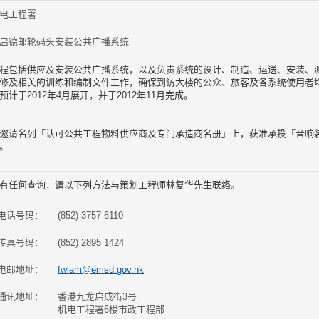
电工程署
启德邮轮码头安装公共广播系统
程包括供应及安装公共广播系统，以及负责系统的设计、制造、运送、安装、
修及相关的训练和编制文件工作，确保到访大楼的公众、旅客及各系统使用者
预计于2012年4月展开，并于2012年11月完成。
邀请名列「认可公共工程物料供应商及专门承造商名册」上，获准承投「音响
。
有任何查询，请以下列方法与策划工程师林复华先生联络。
电话号码：
(852) 3757 6110
传真号码：
(852) 2895 1424
电邮地址：
fwlam@emsd.gov.hk
通讯地址：
香港九龙启成街3号
机电工程署6楼市政工程部