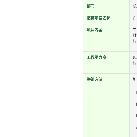
部门
机
招标项目名称
在
项目内容
工
维
程
工程承办商
现
程
联络方法
如