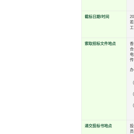
截标日期/时间
2
若
工
索取招标文件地点
香
合
电
传
办
(
(
(
递交投标书地点
投
员