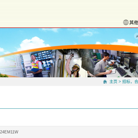
主页
>
招标，
024EM11W