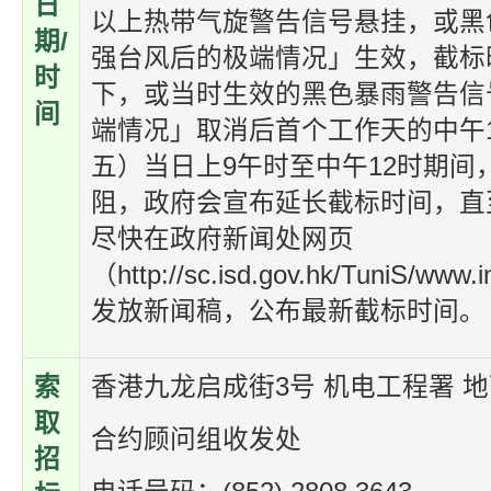
日
以上热带气旋警告信号悬挂，或黑
期/
强台风后的极端情况」生效，截标
时
下，或当时生效的黑色暴雨警告信
间
端情况」取消后首个工作天的中午12
五）当日上9午时至中午12时期
阻，政府会宣布延长截标时间，直
尽快在政府新闻处网页
（http://sc.isd.gov.hk/TuniS/www.i
发放新闻稿，公布最新截标时间。
索
香港九龙启成街3号 机电工程署 地
取
合约顾问组收发处
招