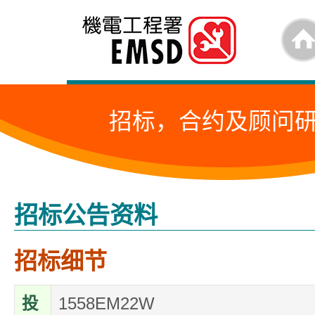
跳
至
内
容
招标，合约及顾问
的
开
始
招标公告资料
招标细节
投
1558EM22W