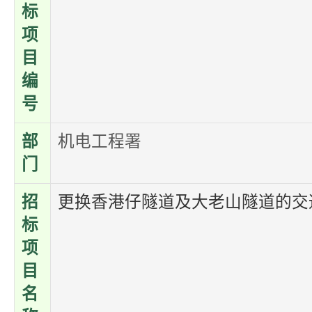
标
项
目
编
号
部
机电工程署
门
招
更换香港仔隧道及大老山隧道的交
标
项
目
名