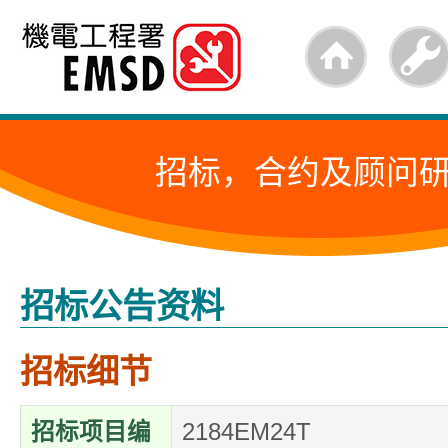
跳
至
内
容
招标，合约及顾问
的
开
始
招标公告资料
招标细节
招标项目编
2184EM24T