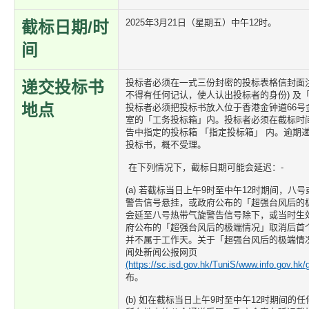
2025年3月21日（星期五）中午12时。
截标日期/时
间
投标者必须在一式三份封密的投标表格信封面注
递交投标书
不得有任何记认，使人认出投标者的身份) 及
地点
投标者必须把投标书放入位于香港金钟道66号金
室的「工务投标箱」内。投标者必须在截标时
告中指定的投标箱 「指定投标箱」 内。逾期
投标书，概不受理。
在下列情况下，截标日期可能会延迟：-
(a) 若截标当日上午9时至中午12时期间，
警告信号悬挂，或政府公布的「超强台风后的
会延至八号热带气旋警告信号除下，或当时生
府公布的「超强台风后的极端情况」取消后首个
并不属于工作天。关于「超强台风后的极端情
闻处新闻公报网页
(https://sc.isd.gov.hk/TuniS/www.info.gov.hk/
布。
(b) 如在截标当日上午9时至中午12时期间