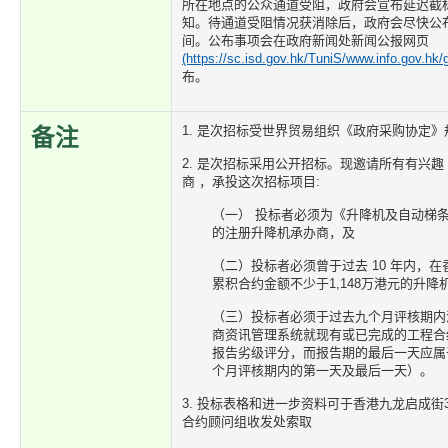
所在地点的公众通道受阻，政府会宣布延迟截
知。待通道受阻情况获消除后，政府会尽快公
间。公布事项会在政府新闻处新闻公报网页
(https://sc.isd.gov.hk/TuniS/www.info.gov.hk/
布。
1. 是次招标受世界贸易组织《政府采购协定
备注
2. 是次招标采用公开招标。现邀请所有有兴趣
商 ，承投这次招标项目:
（一） 投标者必须为《升降机及自动梯条
的注册升降机承办商，及
（二）投标者必须曾于过去 10 年内，
累积合约金额不少于1,148万港元的升
（三）投标者必须于过去九个月评核期内
商资讯管理系统就现有或已完成的工程合
报告劣级评分，而报告期的最后一天应属
个月评核期内的第一天及最后一天）。
3. 投标表格和进一步资料可于香港九龙启成街
合约顾问组收发处索取