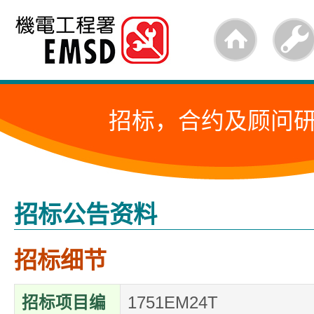
跳
至
内
容
招标，合约及顾问
的
开
始
招标公告资料
招标细节
招标项目编
1751EM24T