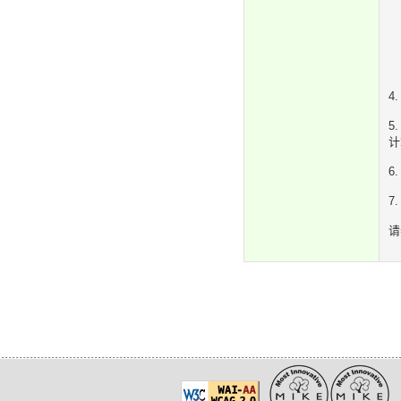
4
5
计
6
7
请参