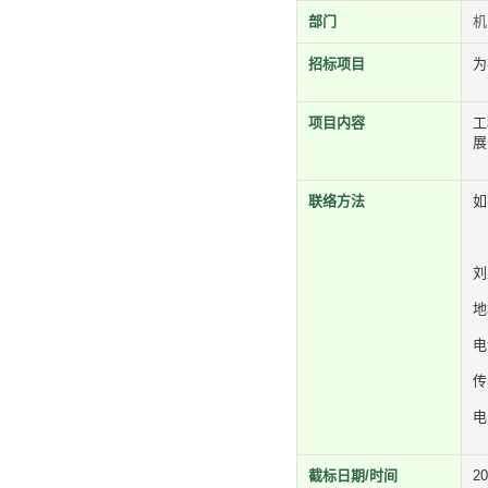
部门
机
招标项目
为
项目内容
工
展
联络方法
如
刘
地
电
传
电
截标日期/时间
2