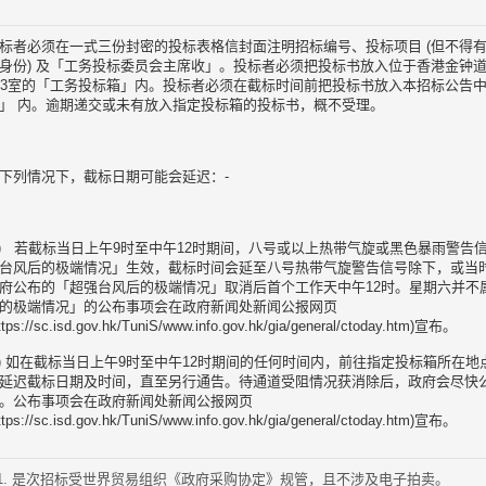
标者必须在一式三份封密的投标表格信封面注明招标编号、投标项目 (但不得
身份) 及「工务投标委员会主席收」。投标者必须把投标书放入位于香港金钟道
03室的「工务投标箱」内。投标者必须在截标时间前把投标书放入本招标公告中
」 内。逾期递交或未有放入指定投标箱的投标书，概不受理。
下列情况下，截标日期可能会延迟：-
a) 若截标当日上午9时至中午12时期间，八号或以上热带气旋或黑色暴雨警告
台风后的极端情况」生效，截标时间会延至八号热带气旋警告信号除下，或当
府公布的「超强台风后的极端情况」取消后首个工作天中午12时。星期六并不
的极端情况」的公布事项会在政府新闻处新闻公报网页
ttps://sc.isd.gov.hk/TuniS/www.info.gov.hk/gia/general/ctoday.htm)宣布。
b) 如在截标当日上午9时至中午12时期间的任何时间内，前往指定投标箱所在
延迟截标日期及时间，直至另行通告。待通道受阻情况获消除后，政府会尽快
。公布事项会在政府新闻处新闻公报网页
ttps://sc.isd.gov.hk/TuniS/www.info.gov.hk/gia/general/ctoday.htm)宣布。
是次招标受世界贸易组织《政府采购协定》规管，且不涉及电子拍卖。