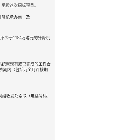
，承投这次招标项目。
升降机承办商，及
不少于1184万港元的升降机
系统就现有或已完成的工程合
核期内（包括九个月评核期
顾问组收发处索取（电话号码：