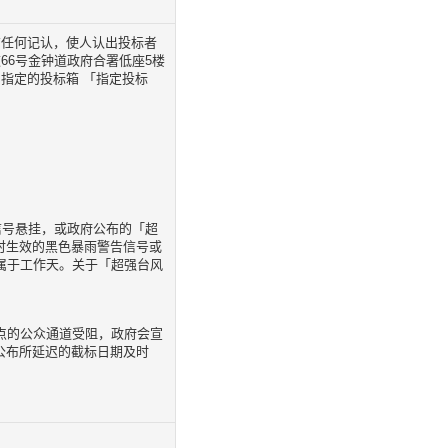
有任何记认，使人认出投标者
66号金钟道政府合署低座5楼
指定的投标箱 「指定投标
信号悬挂，或政府公布的「超
时生效的黑色暴雨警告信号或
属于工作天。关于「超强台风
地点的公众通道受阻，政府会宣
公布所延迟的截标日期及时