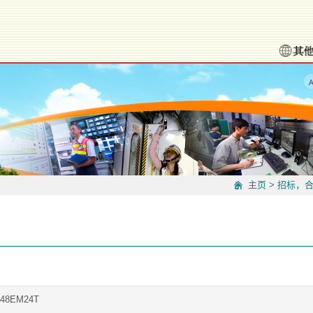
主页
>
招标，
348EM24T