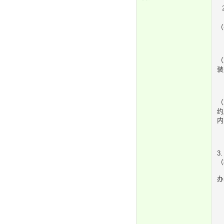
（
（
装
（
约
内
3
（
办