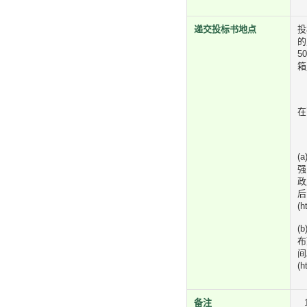
递交投标书地点
投
的
5
箱
在
(
强
政
后
(h
(
布
间
(h
备注