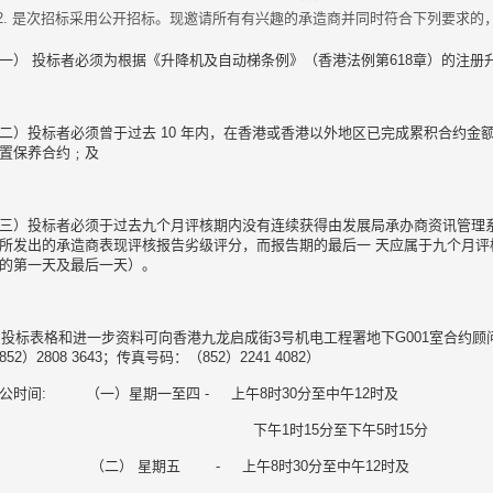
是次招标采用公开招标。现邀请所有有兴趣的承造商并同时符合下列要求的
一） 投标者必须为根据《升降机及自动梯条例》（香港法例第618章）的注册
二）投标者必须曾于过去 10 年内，在香港或香港以外地区已完成累积合约金额
置保养合约﹔及
三）投标者必须于过去九个月评核期内没有连续获得由发展局承办商资讯管理
所发出的承造商表现评核报告劣级评分，而报告期的最后一 天应属于九个月评
的第一天及最后一天）。
. 投标表格和进一步资料可向香港九龙启成街3号机电工程署地下G001室合约
852）2808 3643；传真号码：（852）2241 4082）
公时间: （一）星期一至四 - 上午8时30分至中午12时及
下午1时15分至下午5时15分
（二） 星期五 - 上午8时30分至中午12时及