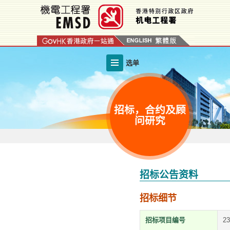
跳
至
内
容
的
选单
开
始
招标，合约及顾
问研究
招标公告资料
招标细节
招标项目编号
2