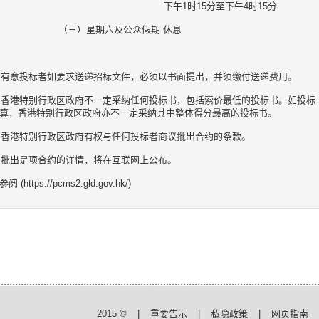
下午1时15分至下午4时15分
（三）星期六及公众假期 休息
. 有意投标者如要求送递招标文件，必须以书面提出，并须缴付送递费用。
. 香港特别行政区政府不一定采纳任何投标书，包括索价最低的投标书。如投
算，香港特别行政区政府亦不一定采纳其中整体得分最高的投标书。
. 香港特别行政区政府有权与任何投标者商议批出合约的条款。
. 批出是项合约的详情，将在互联网上公布。
阅 (https://pcms2.gld.gov.hk/)
2015 ©
|
重要告示
|
私隐政策
|
网页指南