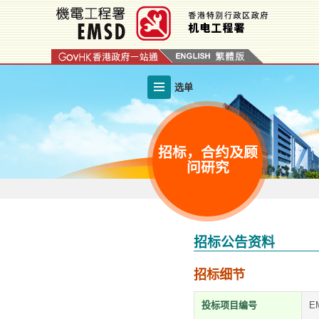
跳
至
内
容
的
选单
开
始
招标，合约及顾
问研究
招标公告资料
招标细节
投标项目编号
EM