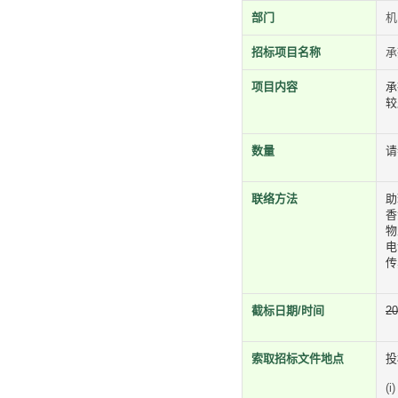
部门
机
招标项目名称
承
项目内容
承
较
数量
请
联络方法
助
香
物
电
传
截标日期/时间
2
索取招标文件地点
投
(i)