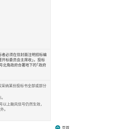
标者必须在信封面注明招标编
署开标委员会主席收｣。投标
3号北角政府合署地下的｢政府
权采纳某份投标书全部或部分
布。
8号以上颱风信号仍然生效，
除外。
页首