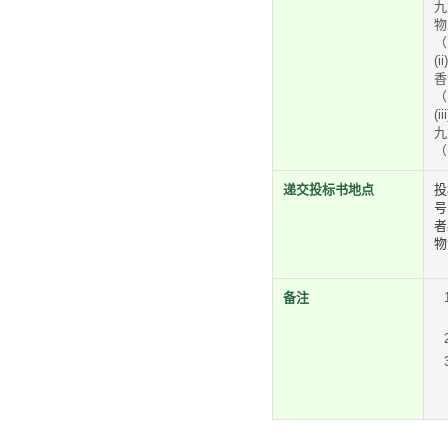
九
物
（
(ii)
香
（
(iii
九
（
递交投标书地点
投
号
者
物
备注