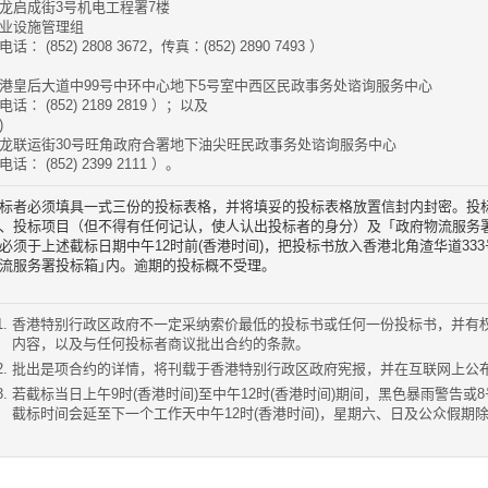
龙启成街3号机电工程署7楼
业设施管理组
电话∶ (852) 2808 3672，传真∶(852) 2890 7493 ）
港皇后大道中99号中环中心地下5号室中西区民政事务处谘询服务中心
电话∶ (852) 2189 2819 ）；以及
)
龙联运街30号旺角政府合署地下油尖旺民政事务处谘询服务中心
电话∶ (852) 2399 2111 ）。
标者必须填具一式三份的投标表格，并将填妥的投标表格放置信封内封密。投
、投标项目（但不得有任何记认，使人认出投标者的身分）及「政府物流服务
必须于上述截标日期中午12时前(香港时间)，把投标书放入香港北角渣华道33
流服务署投标箱｣内。逾期的投标概不受理。
香港特别行政区政府不一定采纳索价最低的投标书或任何一份投标书，并有
内容，以及与任何投标者商议批出合约的条款。
批出是项合约的详情，将刊载于香港特别行政区政府宪报，并在互联网上公
若截标当日上午9时(香港时间)至中午12时(香港时间)期间，黑色暴雨警告或
截标时间会延至下一个工作天中午12时(香港时间)，星期六、日及公众假期