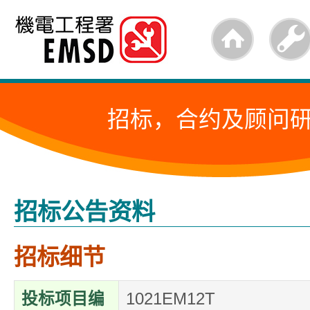
跳
至
内
容
招标，合约及顾问
的
开
始
招标公告资料
招标细节
投标项目编
1021EM12T