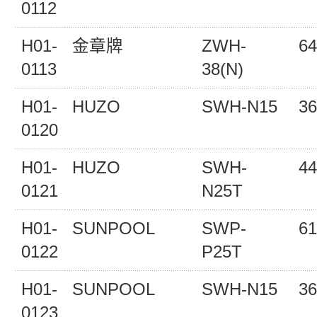
0112
H01-
金章牌
ZWH-
64
0113
38(N)
H01-
HUZO
SWH-N15
36
0120
H01-
HUZO
SWH-
44
0121
N25T
H01-
SUNPOOL
SWP-
61
0122
P25T
H01-
SUNPOOL
SWH-N15
36
0123