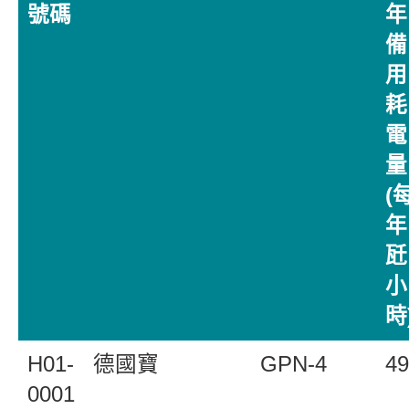
號碼
年
備
用
耗
電
量
(
年
瓩
小
時
H01-
德國寶
GPN-4
49
0001