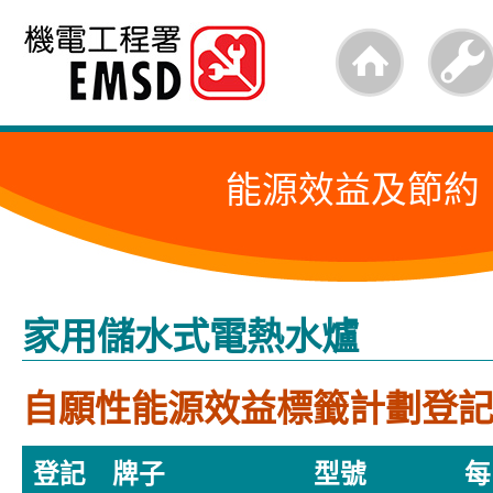
跳
至
內
容
能源效益及節約
的
開
始
家用儲水式電熱水爐
自願性能源效益標籤計劃登
登記
牌子
型號
每