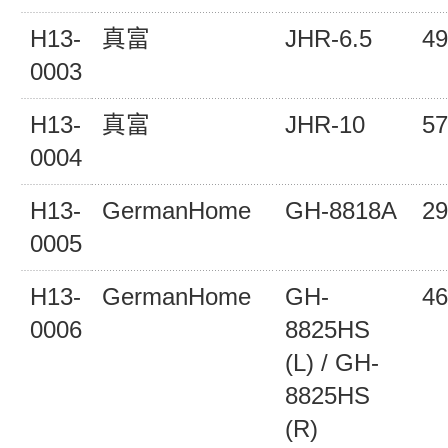
H13-
真富
JHR-6.5
49
0003
H13-
真富
JHR-10
57
0004
H13-
GermanHome
GH-8818A
29
0005
H13-
GermanHome
GH-
46
0006
8825HS
(L) / GH-
8825HS
(R)