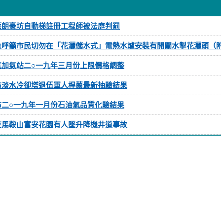
應朗豪坊自動梯註冊工程師被法庭判罰
急呼籲市民切勿在「花灑儲水式」電熱水爐安裝有開關水掣花灑頭（
氣加氣站二○一九年三月份上限價格調整
布淡水冷卻塔退伍軍人桿菌最新抽驗結果
布二○一九年一月份石油氣品質化驗結果
查馬鞍山富安花園有人墜升降機井道事故