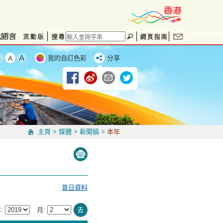
我的自訂色彩
分享
主頁
>
媒體
>
新聞稿
>
本年
昔日資料
:
月:
去