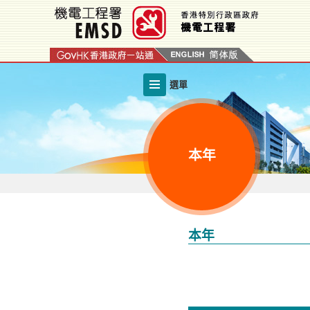
跳
至
內
容
的
選單
開
始
本年
本年