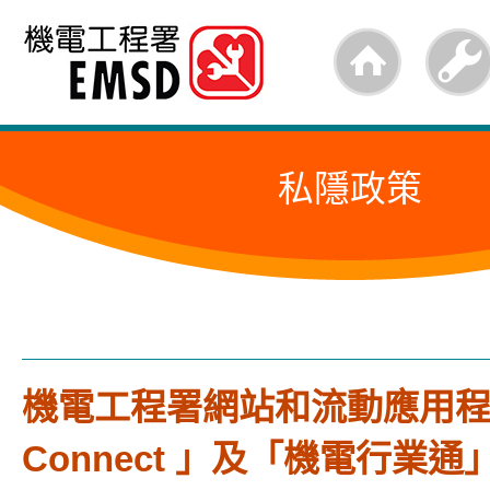
跳
至
內
容
私隱政策
的
開
始
機電工程署網站和流動應用程式
Connect 」及「機電行業通