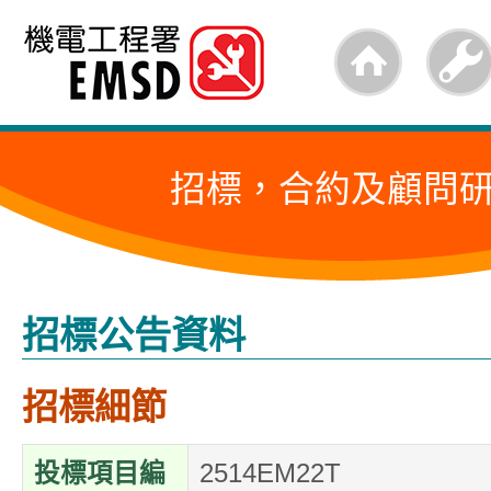
跳
至
內
容
招標，合約及顧問
的
開
始
招標公告資料
招標細節
投標項目編
2514EM22T