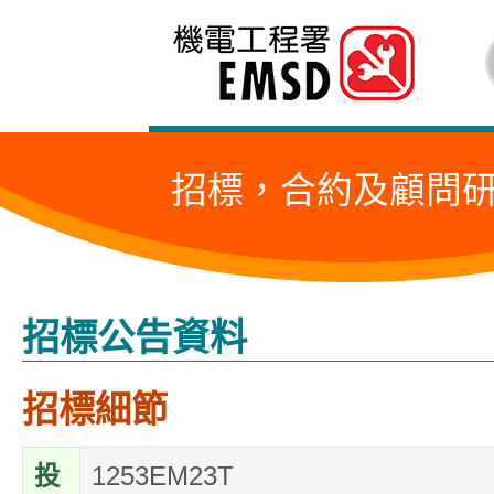
跳
至
內
容
招標，合約及顧問
的
開
始
招標公告資料
招標細節
投
1253EM23T