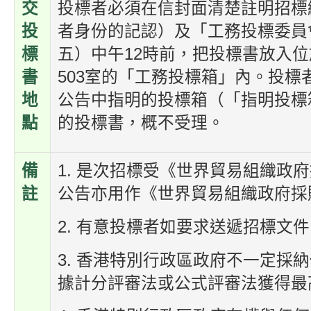
交
投標者必須在信封面清楚註明招標
投
者身份的記認）及「工務投標委員會
標
五）中午12時前，把投標書放入位
書
503室的「工務投標箱」內。投
地
公告中指明的投標箱（「指明投標
點
的投標書，概不受理。
備
1. 是次招標受《世界貿易組織政
註
公告亦用作《世界貿易組織政府採
2. 有意投標者如要求送遞招標文
3. 香港特別行政區政府不一定採
據計分評審法或公式評審法獲得最