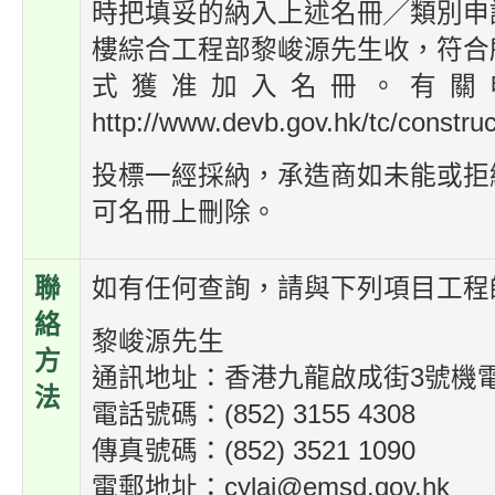
時把填妥的納入上述名冊╱類別申請
樓綜合工程部黎峻源先生收，符合
式獲准加入名冊。有關
http://www.devb.gov.hk/tc/constru
投標一經採納，承造商如未能或拒
可名冊上刪除。
聯
如有任何查詢，請與下列項目工程
絡
黎峻源先生
方
通訊地址：香港九龍啟成街3號機
法
電話號碼：(852) 3155 4308
傳真號碼：(852) 3521 1090
電郵地址：cylai@emsd.gov.hk