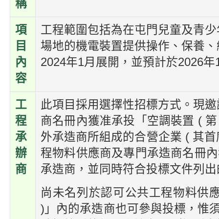
稱
項
工程範圍包括為在屯門兒童及青少
目
場地的機電裝置提供操作、保養、
內
2024年1月展開，並預計於2026年
容
工
此項目採用選擇性招標方式。現邀
程
商名冊內獲准承投「空調裝置 ( 第
承
外承造商所組成的合營企業 ( 其
辦
程物料供應商及專門承造商名冊內獲准
商
承造商，並同時符合投標文件列出
尚未名列於認可公共工程物料供應商
)」內的承造商也可參與投標，惟須在 