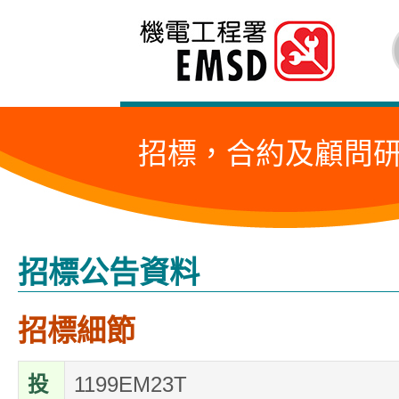
跳
至
內
容
招標，合約及顧問
的
開
始
招標公告資料
招標細節
投
1199EM23T