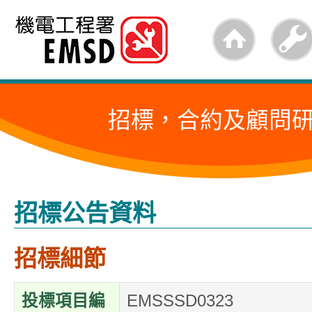
跳
至
內
容
招標，合約及顧問
的
開
始
招標公告資料
招標細節
投標項目編
EMSSSD0323