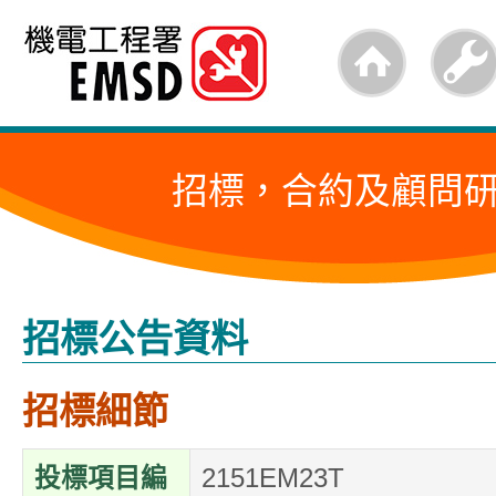
跳
至
內
容
招標，合約及顧問
的
開
始
招標公告資料
招標細節
投標項目編
2151EM23T