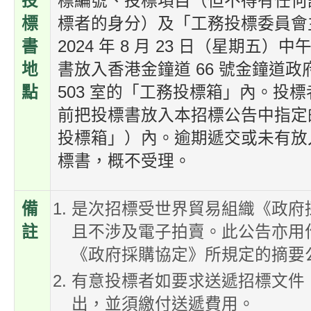
投
標編號、投標項目（但不得有任何
標
標者的身分）及「工務投標委員會
書
2024 年 8 月 23 日（星期五）中
地
書放入香港金鐘道 66 號金鐘道政府
點
503 室的「工務投標箱」內。投
前把投標書放入本招標公告中指定
投標箱」）內。逾期遞交或未有放
標書，概不受理。
備
是次招標受世界貿易組織《政府
註
且不涉及電子拍賣。此公告亦用
《政府採購協定》所規定的摘要
有意投標者如要求送遞招標文件
出，並須繳付送遞費用。