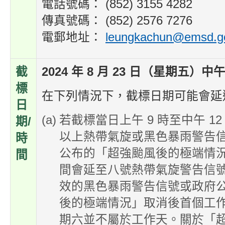
電話號碼： (852) 3155 4282
傳真號碼： (852) 2576 7276
電郵地址：
leungkachun@emsd.g
截
2024 年 8 月 23 日（星期五）中午
標
在下列情況下，截標日期可能會延
日
若截標當日上午 9 時至中午 1
期/
以上熱帶氣旋或黑色暴雨警告
時
公布的「超強颱風後的極端情
間
間會延至八號熱帶氣旋警告信
效的黑色暴雨警告信號或政府
後的極端情況」取消後首個工作天
期六並不屬於工作天。關於「