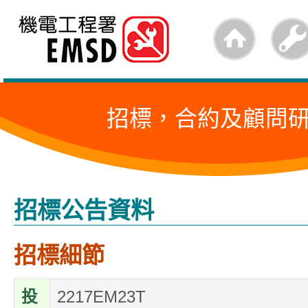
跳
至
內
容
招標，合約及顧問
的
開
始
招標公告資料
招標細節
投
2217EM23T