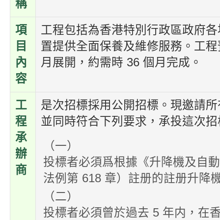
稱
項
工程包括為香港特別行政區政府各
目
置提供全面保養及維修服務。工程預計於
內
月展開，約需時 36 個月完成。
容
工
是次招標採用公開招標。現邀請所
程
並同時符合下列要求，承投這次招
承
（一）
辦
投標者必須爲根據《升降機及自
商
法例第 618 章）註册的註册升降
（二）
投標者必須曾於過去 5 年内，在