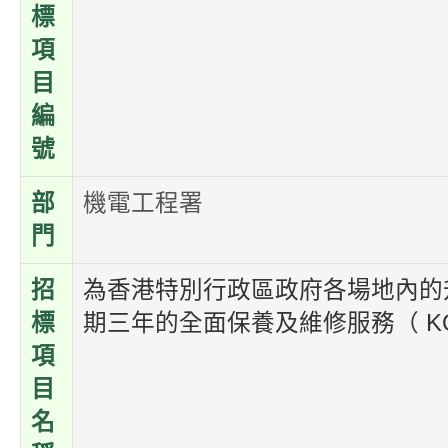
標
項
目
編
號
部
機電工程署
門
招
為香港特別行政區政府各場地內的
標
期三年的全面保養及維修服務（ KO
項
目
名