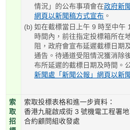
情況」的公布事項會在
政府新
網頁以新聞稿方式宣布
。
如在截標當日上午 9 時至中午 
時間內，前往指定投標箱所在
阻，政府會宣布延遲截標日期
通告。待通道受阻情況獲消除
布所延遲的截標日期及時間。
新聞處「新聞公報」網頁以新
索
索取投標表格和進一步資料
：
取
香港九龍啟成街 3 號機電工程署地下
招
合約顧問組收發處