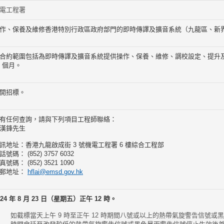
電工程署
作、保養及維修香港特別行政區政府部門的即時傳譯及擴音系統（九龍區、新
合約範圍包括為即時傳譯及擴音系統提供操作、保養、維修、調校設定、提升
8 個月。
開招標
。
有任何查詢，請與下列項目工程師聯絡：
漢鋒先生
訊地址：香港九龍啟成街 3 號機電工程署 6 樓綜合工程部
話號碼： (852) 3757 6032
真號碼： (852) 3521 1090
郵地址：
hflai@emsd.gov.hk
024 年 8 月 23 日（星期五）正午 12 時。
如截標當天上午 9 時至正午 12 時期間八號或以上的熱帶氣旋警告信號