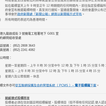
時間會延至改發較低的熱帶氣旋警告信號或黑色暴雨警告信號停止生效後首個
如在截標當天上午 9 時至正午 12 時期間的任何時間內，前往指定投標
府會宣布推遲截標時間，直至另行通知。當通道重開後，政府會盡快公布
事項會於
政府新聞處「新聞公報」網頁以新聞稿方式宣布
。
所有時間的表述均為香港時間。
港九龍啟成街 3 號機電工程署地下 G001 室
約顧問組收發處
話號碼： (852) 2808 3643
真號碼： (852) 2241 4082
公時間：
星期一至星期四 – 上午 8 時 30 分至中午 12 時 及 下午 1 時 15 分至 5 時 
星期五 – 上午 8 時 30 分至中午 12 時 及 下午 1 時 15 分至 4 時 15 分
星期六及公眾假期 – 休息
標文件亦可
從互聯網採購及合約管理系統（ PCMS ）–
電子投標箱
下載
。
就紙張式投標而言
投標者必須在信封面註明招標編號、投標項目（但不得有任何記認,使人認