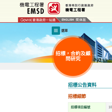
跳
至
內
容
的
選單
開
始
招標，合約及顧
問研究
招標公告資料
招標細節
招標項目編號
1