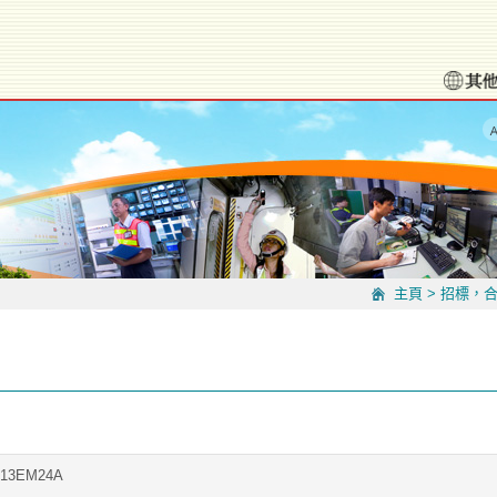
主頁
>
招標，
013EM24A