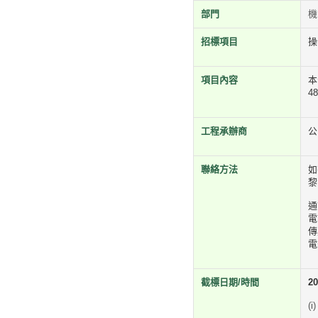
部門
機
招標項目
操
項目內容
本
4
工程承辦商
公
聯絡方法
如
黎
通
電
傳
電
截標日期/時間
2