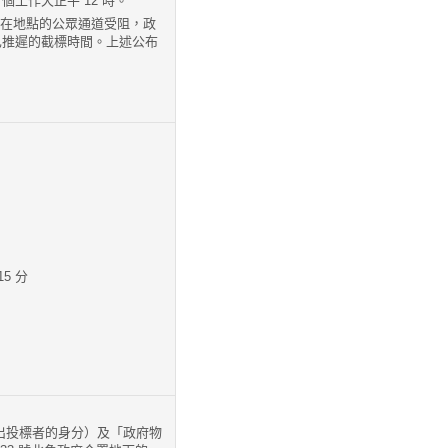
工作天正午 12 時。
箱所在地點的公眾通道受阻，政
已推遲的截標時間。上述公布
15 分
出投標者的身分）及「政府物