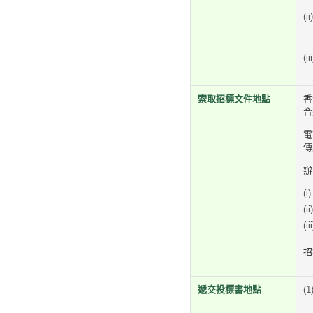
索取招標文件地點
香
合
電
傳
辦
招
遞交投標書地點