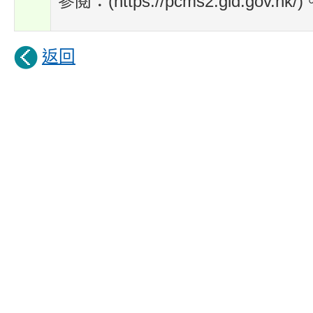
參閱：(https://pcms2.gld.gov.hk/)
返回