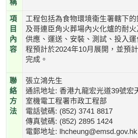
稱
項
工程包括為食物環境衞生署轄下的
目
及哥連臣角火葬場內火化爐的耐火
內
供應、運送、安裝、測試、投入運
容
程預計於2024年10月展開，並預計
完成。
聯
張立鴻先生
絡
通訊地址: 香港九龍宏光道39號宏天
方
室機電工程署市政工程部
法
電話號碼: (852) 3741 8817
傳真號碼: (852) 2895 1424
電郵地址: lhcheung@emsd.gov.hk