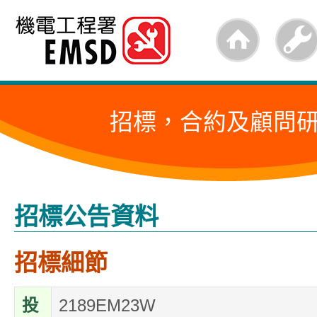
跳
至
內
容
招標，合約及顧問
的
開
始
招標公告資料
招標細節
投
2189EM23W