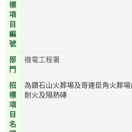
標
項
目
編
號
部
機電工程署
門
招
為鑽石山火葬場及哥連臣角火葬場
標
耐火及隔熱磚
項
目
名