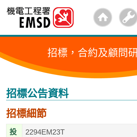
跳
至
內
容
招標，合約及顧問
的
開
始
招標公告資料
招標細節
投
2294EM23T