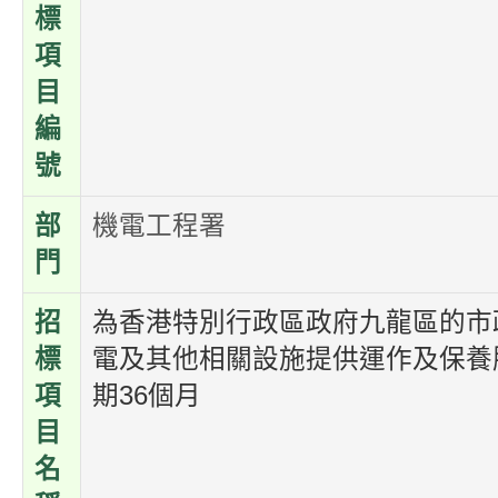
標
項
目
編
號
部
機電工程署
門
招
為香港特別行政區政府九龍區的市
標
電及其他相關設施提供運作及保養
項
期36個月
目
名