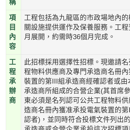
稱
項
工程包括為九龍區的市政場地內的
目
關設施提供運作及保養服務。工程預
內
月展開，約需時36個月完成。
容
工
此招標採用選擇性招標。現邀請名
程
程物料供應商及專門承造商名冊內
承
裝置的第III組承造商經確認者或由
辦
承造商所組成的合營企業(其首席
商
東必須是名列認可公共工程物料供
造商名冊內獲准承投電氣裝置的第I
認者)，並同時符合投標文件列出
承造商或合營企業承投這次招標項