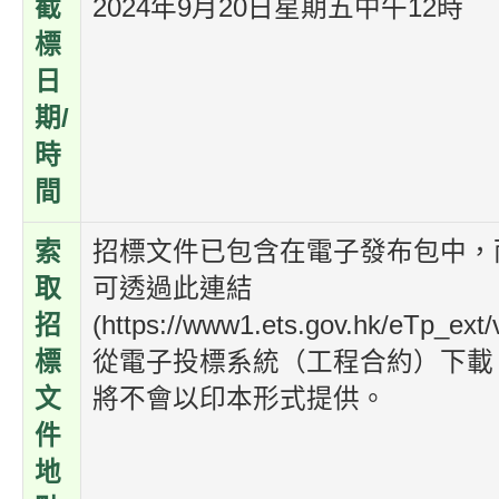
截
2024年9月20日星期五中午12時
標
日
期/
時
間
索
招標文件已包含在電子發布包中，
取
可透過此連結
招
(https://www1.ets.gov.hk/eTp_ext/v
標
從電子投標系統（工程合約）下載
文
將不會以印本形式提供。
件
地