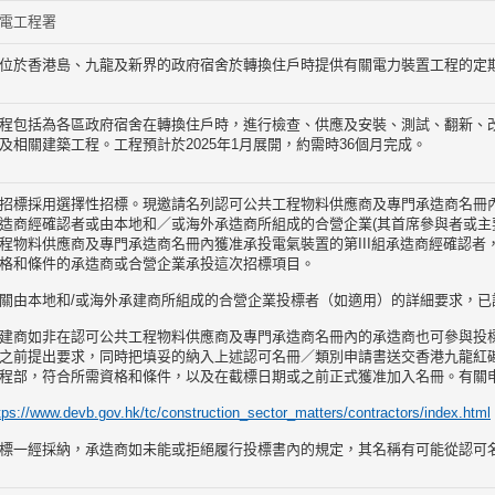
電工程署
位於香港島、九龍及新界的政府宿舍於轉換住戶時提供有關電力裝置工程的定期
程包括為各區政府宿舍在轉換住戶時，進行檢查、供應及安裝、測試、翻新、
及相關建築工程。工程預計於2025年1月展開，約需時36個月完成。
招標採用選擇性招標。現邀請名列認可公共工程物料供應商及專門承造商名冊內獲
造商經確認者或由本地和／或海外承造商所組成的合營企業(其首席參與者或主
程物料供應商及專門承造商名冊內獲准承投電氣裝置的第III組承造商經確認者
格和條件的承造商或合營企業承投這次招標項目。
關由本地和/或海外承建商所組成的合營企業投標者（如適用）的詳細要求，已
建商如非在認可公共工程物料供應商及專門承造商名冊內的承造商也可參與投標，惟
之前提出要求，同時把填妥的納入上述認可名冊／類別申請書送交香港九龍紅磡
程部，符合所需資格和條件，以及在截標日期或之前正式獲准加入名冊。有關
tps://www.devb.gov.hk/tc/construction_sector_matters/contractors/index.html
標一經採納，承造商如未能或拒絕履行投標書內的規定，其名稱有可能從認可