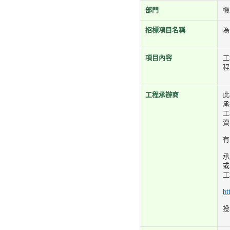
部門
機
招標項目名稱
為
項目內容
工
程
工程承辦商
此
承
工
資
有
承
或
工
ht
投