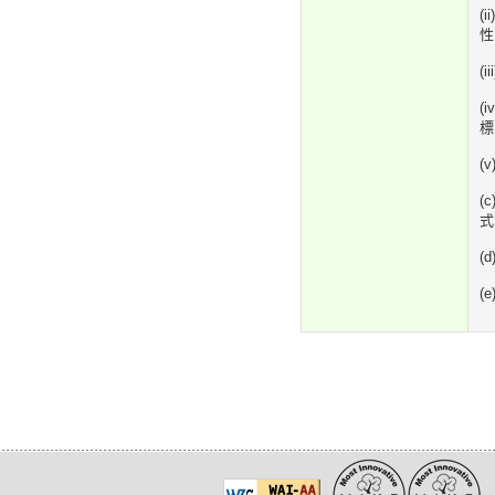
(
性
(
(
標
(
(
式
(
(