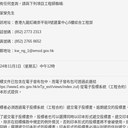
有任何查詢，請與下列項目工程師聯絡:
家榮先生
訊地址：香港九龍紅磡崇平街9號建業中心5樓綜合工程部
話號碼：(852) 2773 2313
真號碼：(852) 2765 8652
郵地址：kw_ng_1@emsd.gov.hk
024年11月1日（星期五）中午12時
標文件已包含在電子發布包中，而電子發布包可透過此連結
https://www1.ets.gov.hk/eTp_ext/views/index.zul) 從電子投標系
本形式提供。
標者必須透過電子投標系統（工程合約）遞交電子投標書。逾期遞交的投標書
了遞交電子投標書外，投標者也可以選擇同時以印本形式遞交投標書。遞交印
，除非在招標條款中規定的例外情況，否則印本形式的投標書將不會被使用。
同時，選擇遞交印本形式的投標書，印本形式的投標書必須以封密的信封遞交