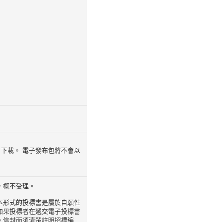
統（工程合約）下載。 電子發布包將不會以
，概不受理。
本形式的投標書是屬於自願性
如果投標者在遞交電子投標書
。信封面須清楚註明招標編