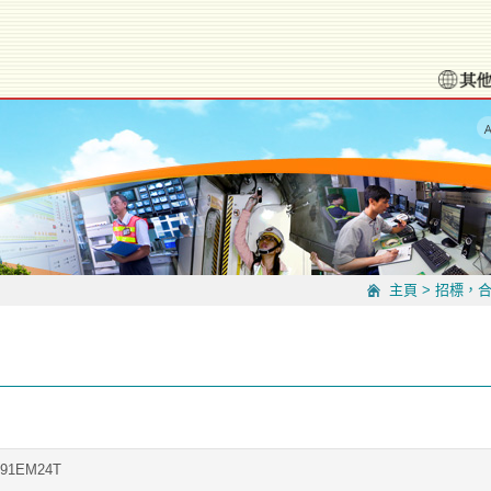
主頁
>
招標，
791EM24T