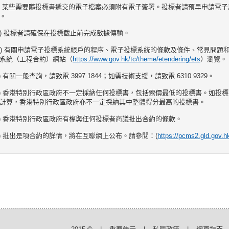
ii) 某些需要隨投標書遞交的電子檔案必須附有電子簽署。投標者請預早申請電
。
iii) 投標者請確保在投標截止前完成數據傳輸。
iv) 有關申請電子投標系統帳戶的程序、電子投標系統的條款及條件、常見問題
系統（工程合約）網站（
https://www.gov.hk/tc/theme/etendering/ets
）瀏覽。
v) 有關一般查詢，請致電 3997 1844；如需技術支援，請致電 6310 9329。
c) 香港特別行政區政府不一定採納任何投標書，包括索價最低的投標書。如投
計算，香港特別行政區政府亦不一定採納其中整體得分最高的投標書。
d) 香港特別行政區政府有權與任何投標者商議批出合約的條款。
e) 批出是項合約的詳情，將在互聯網上公布。請參閱：(
https://pcms2.gld.gov.h