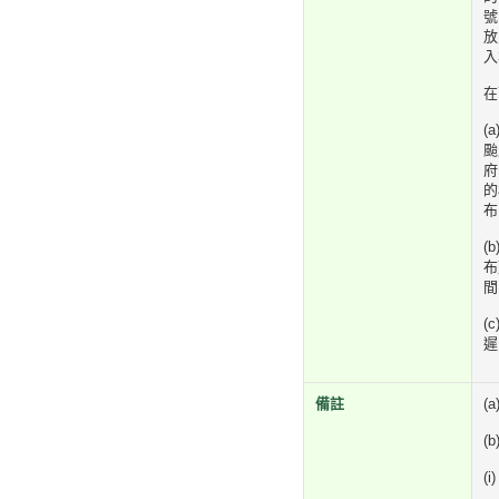
號
放
入
在
(
颱
府
的
布
(
布
間
(
遲
備註
(
(
(