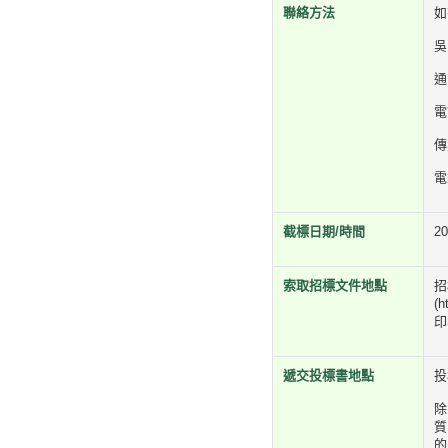
聯絡方法
如
吳
通
電
傳
電
截標日期/時間
2
索取招標文件地點
招
(
印
遞交投標書地點
投
除
質
的