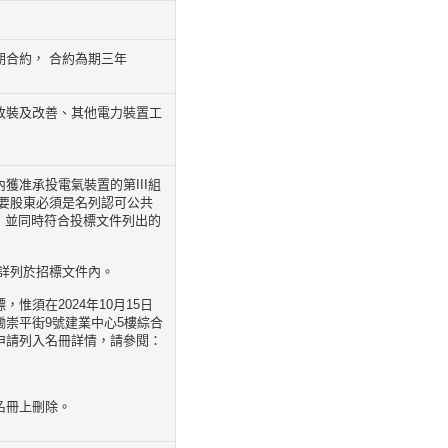
合約， 合約為期三年
改裝及改善、其他電力裝置工
准承投電氣裝置的第III組
要股東必須是名列認可公共
，並同時符合投標文件列出的
詳列於招標文件內。
須在2024年10月15日
崇平街9號建業中心5樓綜合
申請列入名冊詳情，請參閱：
名冊上刪除。