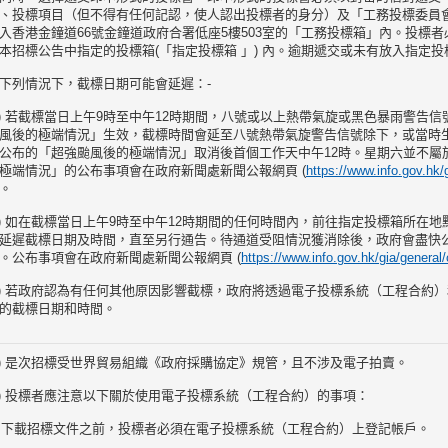
、投標項目（但不得有任何記認，使人認出投標者的身分）及「工務投標委員
入香港金鐘道66號金鐘道政府合署低座5樓503室的「工務投標箱」內。投標
本招標公告中指定的投標箱(「指定投標箱 」) 內。逾期遞交或未有放入指定
下列情況下，截標日期可能會延遲：-
a) 若截標當日上午9時至中午12時期間，八號或以上熱帶氣旋或黑色暴雨警告
風後的極端情況」生效，截標時間會延至八號熱帶氣旋警告信號除下，或當時
公布的「超強颱風後的極端情況」取消後首個工作天中午12時。星期六並不屬
極端情況」的公布事項會在政府新聞處新聞公報網頁 (
https://www.info.gov.hk/
。
b) 如在截標當日上午9時至中午12時期間的任何時間內，前往指定投標箱所在
延遲截標日期及時間，直至另行通告。待通道受阻情況獲消除後，政府會盡快
。公布事項會在政府新聞處新聞公報網頁 (
https://www.info.gov.hk/gia/general
c) 若政府認為有任何其他原因影響截標，政府將透過電子投標系統（工程合約
的截標日期和時間。
a) 是次招標受世界貿易組織《政府採購協定》規管，且不涉及電子拍賣。
b) 投標者應注意以下關於使用電子投標系統（工程合約）的事項：
i) 下載招標文件之前，投標者必須在電子投標系統（工程合約）上登記帳戶。