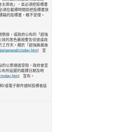
會主席收」，並必須把投標書
者必須在截標時間前把投標書放
投標箱的投標書，概不受理。
信號懸掛，或政府公布的「超強
生效的黑色暴雨警告信號或政
於工作天。關於「超強颱風後
gia/general/ctoday.htm
) 宣
地點的公眾通道受阻，政府會宣
公布所延遲的截標日期及時
/ctoday.htm
) 宣布。
）和/或電子郵件通知投標者延