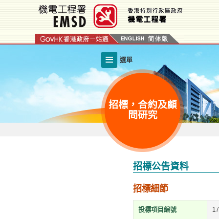
跳
至
內
容
的
選單
開
始
招標，合約及顧
問研究
招標公告資料
招標細節
投標項目編號
1