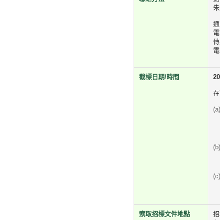
朱
通
電
傳
電
截標日期/時間
2
在
索取招標文件地點
招