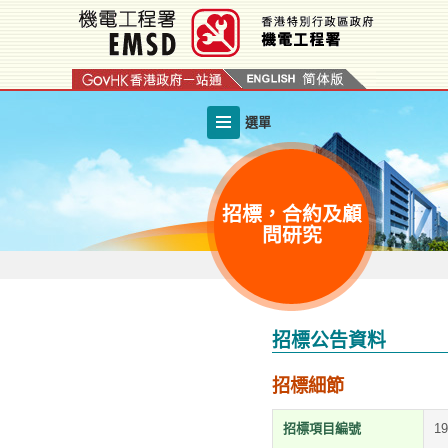
跳
至
內
容
的
選單
開
始
招標，合約及顧
問研究
招標公告資料
招標細節
招標項目編號
1