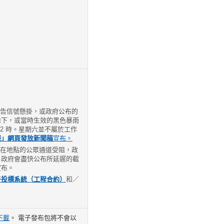
雨警告信號懸掛，或政府公布的
除下，或當時生效的黑色暴雨
2 時。星期六並不屬於工作
報」網頁
發放新聞稿
宣布。
箱所在地點的公眾通道受阻，政
，政府會盡快公布所延遲的截
宣布。
子投標系統（工程合約）
和／
下載
。 電子發布包將不會以