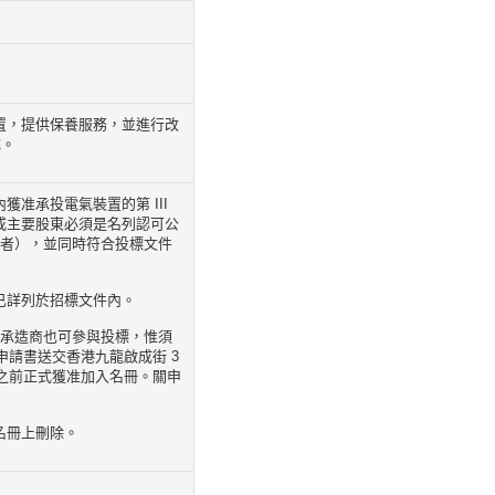
置，提供保養服務，並進行改
成。
准承投電氣裝置的第 III
或主要股東必須是名列認可公
認者），並同時符合投標文件
已詳列於招標文件內。
的承造商也可參與投標，惟須
別申請書送交香港九龍啟成街 3
或之前正式獲准加入名冊。關申
名冊上刪除。