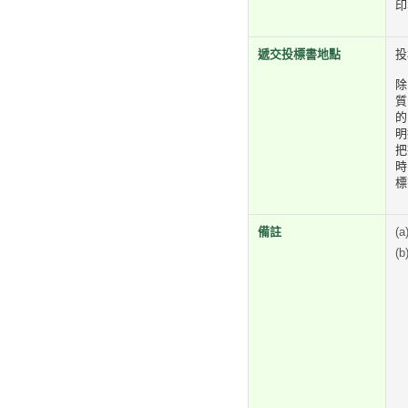
印
遞交投標書地點
投
除
質
的
明
把
時
標
備註