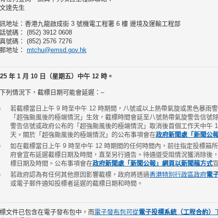
文達先生
訊地址：香港九龍啟成街 3 號機電工程署 6 樓 邊境及運輸工程部
話號碼： (852) 3912 0608
真號碼： (852) 2576 7276
郵地址：
mtchu@emsd.gov.hk
025 年 1 月 10 日（星期五）中午 12 時。
下列情況下，截標日期可能會延遲：–
若截標當日上午 9 時至中午 12 時期間，八號或以上熱帶氣旋或黑色暴
「超強颱風後的極端情況」生效，截標時間會延至八號熱帶氣旋警告信號
警告信號或政府公布的「超強颱風後的極端情況」取消後首個工作天中午 1
天。關於「超強颱風後的極端情況」的公布事項會在
政府新聞處「新聞公
如在截標當日上午 9 時至中午 12 時期間的任何時間內，前往指定投標
府會宣布延遲截標日期及時間，直至另行通告。待通道受阻情況獲消除後
標日期及時間。公布事項會在
政府新聞處「新聞公報」網頁以新聞稿方式
若政府認為有任何其他原因影響截標，政府將透過
香港特別行政區政府
電
或電子郵件通知投標者延遲的截標日期和時間。
標文件已包含在電子發布包中，而
電子發布包可
從
電子投標系統（工程合約）