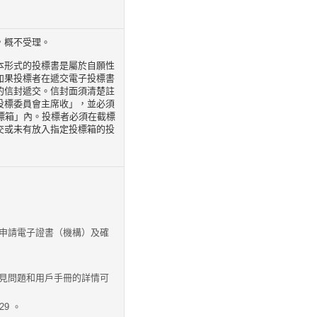
，概不受理。
本形式的投標書是屬於自願性
如果投標者在遞交電子投標書
的信封遞交。信封面須清楚註
投標委員會主席收」，並必須
務投標箱」內。投標者必須在截標
交或未有放入指定投標箱的投
申請電子證書（機構）及確
見問題和用戶手冊的詳情可
29 。