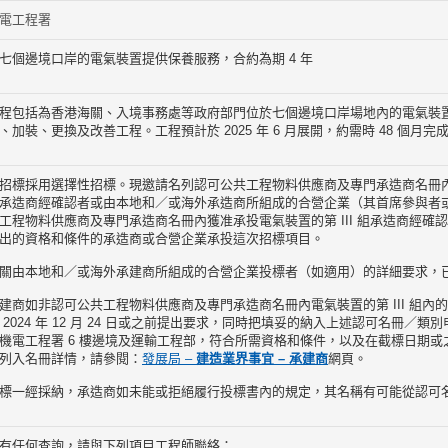
電工程署
七個邊境口岸的電氣裝置提供保養服務，合約為期 4 年
程包括為香港海關、入境事務處等政府部門位於七個邊境口岸場地內的電氣裝
、加裝、更換及改善工程。工程預計於 2025 年 6 月展開，約需時 48 個月完
招標採用選擇性招標。現邀請名列認可公共工程物料供應商及專門承造商名冊內獲
承造商經確認者或由本地和／或海外承造商所組成的合營企業（其首席參與者
工程物料供應商及專門承造商名冊內獲准承投電氣裝置的第 III 組承造商經確
出的資格和條件的承造商或合營企業承投這次招標項目。
關由本地和／或海外承建商所組成的合營企業投標者（如適用）的詳細要求，
建商如非認可公共工程物料供應商及專門承造商名冊內電氣裝置的第 III 組內
 2024 年 12 月 24 日或之前提出要求，同時把填妥的納入上述認可名冊／類
機電工程署 6 樓邊境及運輸工程部，符合所需資格和條件，以及在截標日期
列入名冊詳情，請參閱：
發展局 –
建造業界事宜 – 承建商
網頁。
標一經採納，承造商如未能或拒絕履行投標書內的規定，其名稱有可能從認可
有任何查詢，請與下列項目工程師聯絡：