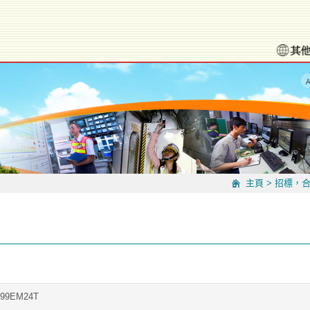
主頁
>
招標，
999EM24T