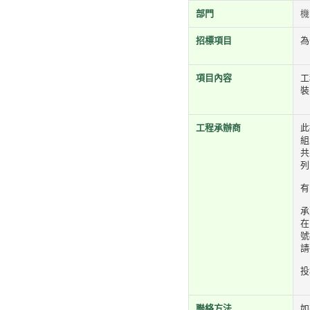
部門
機
招標項目
為
項目內容
工
裝
工程承辦商
此
組
共
列
有
承
在
號
請
投
聯絡方法
如