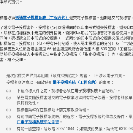
本形式提供。
標者必須
透過電子投標系統（工程合約）
遞交電子投標書。逾期遞交的投標書
了遞交電子投標書外，投標者也可以選擇同時以印本形式遞交投標書。遞交印
，除非在招標條款中規定的例外情況，否則印本形式的投標書將不會被使用。
同時，選擇遞交印本形式的投標書，一式兩份的印本形式的投標書必須以封密
招標編號、投標項目（但不得有任何記認，使人認出投標者的身分）及「工務
投標書放入位於香港金鐘道 66 號金鐘道政府合署低座 5 樓 503 室的「工
間前把投標書放入本招標公告中指定的投標箱（「指定投標箱」）內。逾期遞
書，概不受理。
是次招標受世界貿易組織《政府採購協定》規管，且不涉及電子拍賣。
投標者應注意以下關於使用
電子投標系統（工程合約）
的事項：
下載招標文件之前，投標者必須在
電子投標系統
上登記帳戶。
某些需要隨投標書遞交的電子檔案必須附有電子簽署。投標者請預早
保其有效性。
投標者請確保在投標截止前完成數據傳輸。
有關申請電子投標系統帳戶的程序、電子投標系統的條款及條件、常
在
電子投標系統
網站
瀏覽
。
有關一般查詢，請致電 3997 1844 ；如需技術支援，請致電 6310 93