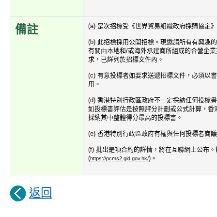
(a) 是次招標受《世界貿易組織政府採購協定
備註
(b) 此招標採用公開招標。現邀請所有有興趣
有關由本地和/或海外承建商所組成的合營企
求，已詳列於招標文件內。
(c) 有意投標者如要求送遞招標文件，必須以
用。
(d) 香港特別行政區政府不一定採納任何投標
如投標書評估是按照評分計劃或公式計算，香
採納其中整體得分最高的投標書。
(e) 香港特別行政區政府有權與任何投標者商
(f) 批出是項合約的詳情，將在互聯網上公布
(
)。
https://pcms2.gld.gov.hk/
返回