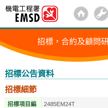
跳
至
內
容
招標，合約及顧問
的
開
始
招標公告資料
招標細節
招標項目編
2485EM24T